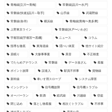
青梅線[立川〜青梅]
常磐線[品川〜水戸]
常磐線(快速)[品川～取手]
山手線
武蔵野線
常磐線(各停)
横浜線
青梅線[青梅〜奥多摩]
上野東京ライン
常磐線[水戸〜いわき]
宇都宮線[宇都宮〜黒磯]
ニュース
コラム
指導を徹底
東海道線
隠ぺい体質
他サイト紹介
居眠り
大惨事事案
異音
不正検査
でたらめアナウンス
常磐線
データ改ざん
着服
ポイント故障
誤進入
駅員不祥事
貨物線
新幹線
車いす用スロープ
システム障害
インシデント
信号機故障
信号機トラブル
オーバーラン
飲酒
総武線
川越線
窃盗
閉じ込め
落とし物着服
相次ぐトラブル
不祥事
連結器トラブル
異常な音