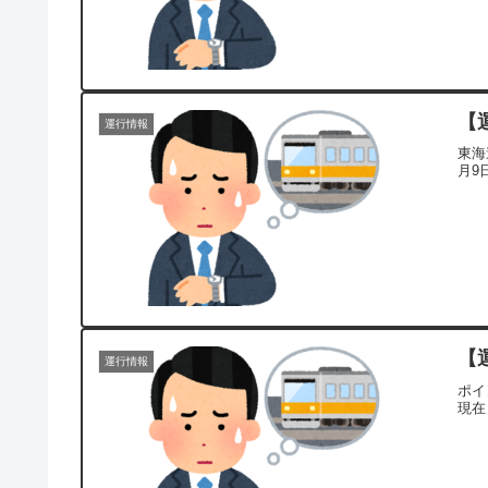
【
運行情報
東海
月9
【
運行情報
ポイ
現在