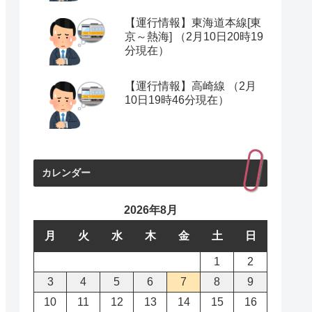
【運行情報】東海道本線[東
京～熱海] （2月10日20時19
分現在）
【運行情報】高崎線 （2月
10日19時46分現在）
カレンダー
2026年8月
月
火
水
木
金
土
日
1
2
3
4
5
6
7
8
9
10
11
12
13
14
15
16