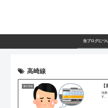
当ブログにつ
高崎線
【
運行情報
鴻巣
す。