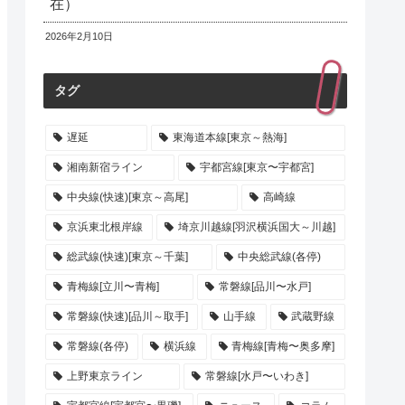
在）
2026年2月10日
タグ
遅延
東海道本線[東京～熱海]
湘南新宿ライン
宇都宮線[東京〜宇都宮]
中央線(快速)[東京～高尾]
高崎線
京浜東北根岸線
埼京川越線[羽沢横浜国大～川越]
総武線(快速)[東京～千葉]
中央総武線(各停)
青梅線[立川〜青梅]
常磐線[品川〜水戸]
常磐線(快速)[品川～取手]
山手線
武蔵野線
常磐線(各停)
横浜線
青梅線[青梅〜奥多摩]
上野東京ライン
常磐線[水戸〜いわき]