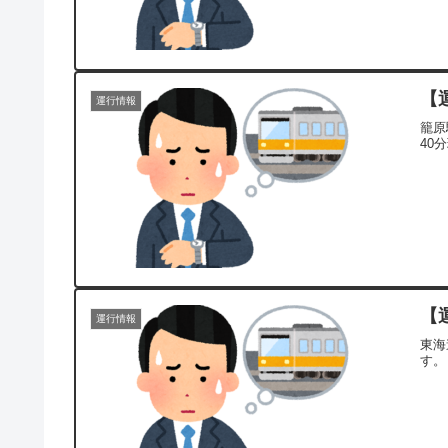
【
運行情報
籠原
40
【
運行情報
東海
す。