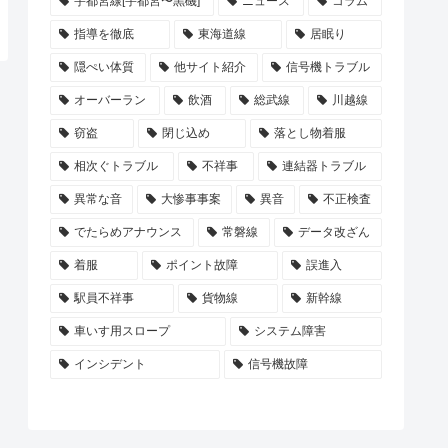
宇都宮線[宇都宮〜黒磯]
ニュース
コラム
指導を徹底
東海道線
居眠り
隠ぺい体質
他サイト紹介
信号機トラブル
オーバーラン
飲酒
総武線
川越線
窃盗
閉じ込め
落とし物着服
相次ぐトラブル
不祥事
連結器トラブル
異常な音
大惨事事案
異音
不正検査
でたらめアナウンス
常磐線
データ改ざん
着服
ポイント故障
誤進入
駅員不祥事
貨物線
新幹線
車いす用スロープ
システム障害
インシデント
信号機故障