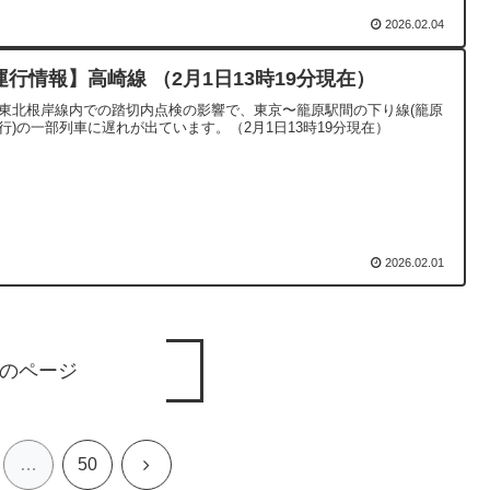
2026.02.04
運行情報】高崎線 （2月1日13時19分現在）
東北根岸線内での踏切内点検の影響で、東京〜籠原駅間の下り線(籠原
行)の一部列車に遅れが出ています。（2月1日13時19分現在）
2026.02.01
のページ
次
…
50