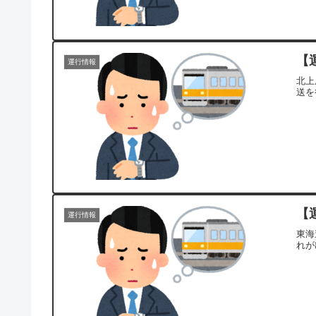
【
運行情報
北上
送を
【
運行情報
東海
れが