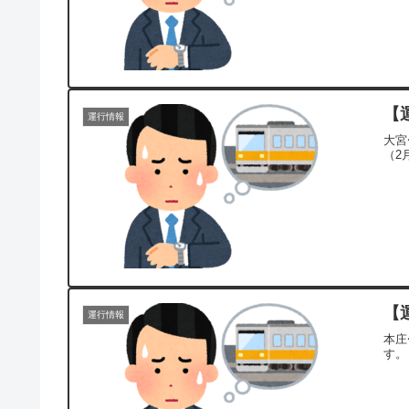
【
運行情報
大宮
（2
【
運行情報
本庄
す。