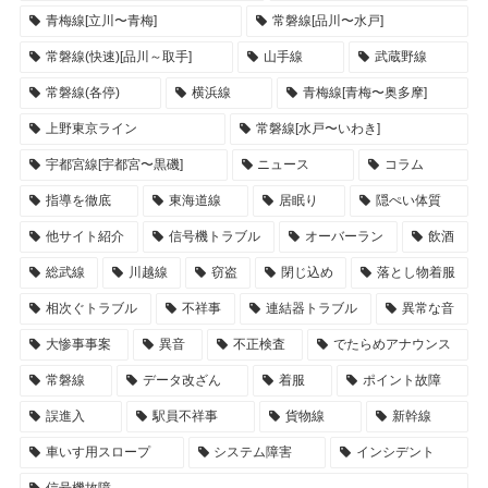
青梅線[立川〜青梅]
常磐線[品川〜水戸]
常磐線(快速)[品川～取手]
山手線
武蔵野線
常磐線(各停)
横浜線
青梅線[青梅〜奥多摩]
上野東京ライン
常磐線[水戸〜いわき]
宇都宮線[宇都宮〜黒磯]
ニュース
コラム
指導を徹底
東海道線
居眠り
隠ぺい体質
他サイト紹介
信号機トラブル
オーバーラン
飲酒
総武線
川越線
窃盗
閉じ込め
落とし物着服
相次ぐトラブル
不祥事
連結器トラブル
異常な音
大惨事事案
異音
不正検査
でたらめアナウンス
常磐線
データ改ざん
着服
ポイント故障
誤進入
駅員不祥事
貨物線
新幹線
車いす用スロープ
システム障害
インシデント
信号機故障