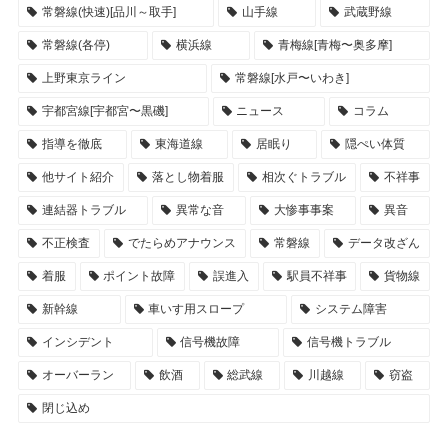
常磐線(快速)[品川～取手]
山手線
武蔵野線
常磐線(各停)
横浜線
青梅線[青梅〜奥多摩]
上野東京ライン
常磐線[水戸〜いわき]
宇都宮線[宇都宮〜黒磯]
ニュース
コラム
指導を徹底
東海道線
居眠り
隠ぺい体質
他サイト紹介
落とし物着服
相次ぐトラブル
不祥事
連結器トラブル
異常な音
大惨事事案
異音
不正検査
でたらめアナウンス
常磐線
データ改ざん
着服
ポイント故障
誤進入
駅員不祥事
貨物線
新幹線
車いす用スロープ
システム障害
インシデント
信号機故障
信号機トラブル
オーバーラン
飲酒
総武線
川越線
窃盗
閉じ込め