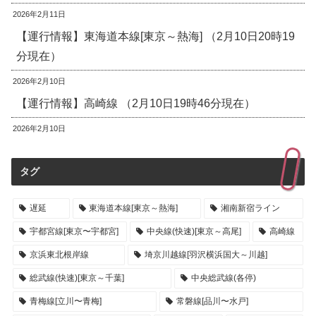
2026年2月11日
【運行情報】東海道本線[東京～熱海] （2月10日20時19
分現在）
2026年2月10日
【運行情報】高崎線 （2月10日19時46分現在）
2026年2月10日
タグ
遅延
東海道本線[東京～熱海]
湘南新宿ライン
宇都宮線[東京〜宇都宮]
中央線(快速)[東京～高尾]
高崎線
京浜東北根岸線
埼京川越線[羽沢横浜国大～川越]
総武線(快速)[東京～千葉]
中央総武線(各停)
青梅線[立川〜青梅]
常磐線[品川〜水戸]