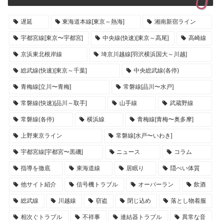
遅延
東海道本線[東京～熱海]
湘南新宿ライン
宇都宮線[東京〜宇都宮]
中央線(快速)[東京～高尾]
高崎線
京浜東北根岸線
埼京川越線[羽沢横浜国大～川越]
総武線(快速)[東京～千葉]
中央総武線(各停)
青梅線[立川〜青梅]
常磐線[品川〜水戸]
常磐線(快速)[品川～取手]
山手線
武蔵野線
常磐線(各停)
横浜線
青梅線[青梅〜奥多摩]
上野東京ライン
常磐線[水戸〜いわき]
宇都宮線[宇都宮〜黒磯]
ニュース
コラム
指導を徹底
東海道線
居眠り
隠ぺい体質
他サイト紹介
信号機トラブル
オーバーラン
飲酒
総武線
川越線
窃盗
閉じ込め
落とし物着服
相次ぐトラブル
不祥事
連結器トラブル
異常な音