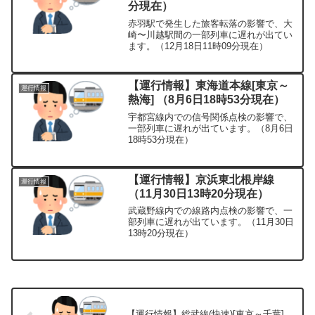
分現在）
赤羽駅で発生した旅客転落の影響で、大
崎〜川越駅間の一部列車に遅れが出てい
ます。（12月18日11時09分現在）
【運行情報】東海道本線[東京～
運行情報
熱海] （8月6日18時53分現在）
宇都宮線内での信号関係点検の影響で、
一部列車に遅れが出ています。（8月6日
18時53分現在）
【運行情報】京浜東北根岸線
運行情報
（11月30日13時20分現在）
武蔵野線内での線路内点検の影響で、一
部列車に遅れが出ています。（11月30日
13時20分現在）
【運行情報】総武線(快速)[東京～千葉]