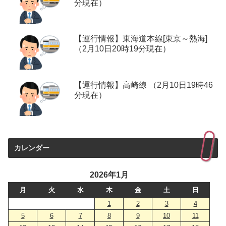
分現在）
【運行情報】東海道本線[東京～熱海]
（2月10日20時19分現在）
【運行情報】高崎線 （2月10日19時46
分現在）
カレンダー
2026年1月
月
火
水
木
金
土
日
1
2
3
4
5
6
7
8
9
10
11