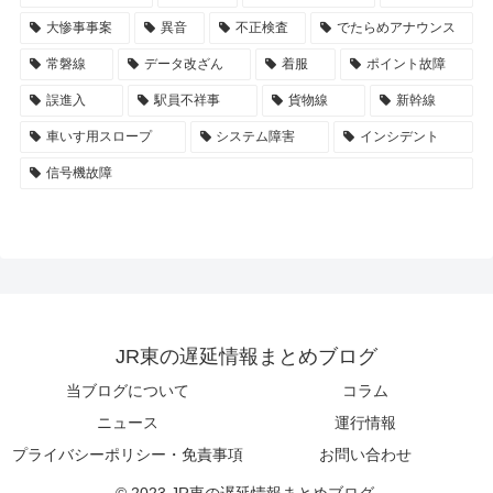
大惨事事案
異音
不正検査
でたらめアナウンス
常磐線
データ改ざん
着服
ポイント故障
誤進入
駅員不祥事
貨物線
新幹線
車いす用スロープ
システム障害
インシデント
信号機故障
JR東の遅延情報まとめブログ
当ブログについて
コラム
ニュース
運行情報
プライバシーポリシー・免責事項
お問い合わせ
© 2023 JR東の遅延情報まとめブログ.