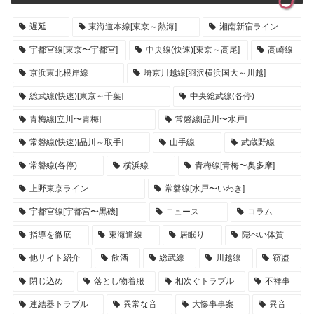
遅延
東海道本線[東京～熱海]
湘南新宿ライン
宇都宮線[東京〜宇都宮]
中央線(快速)[東京～高尾]
高崎線
京浜東北根岸線
埼京川越線[羽沢横浜国大～川越]
総武線(快速)[東京～千葉]
中央総武線(各停)
青梅線[立川〜青梅]
常磐線[品川〜水戸]
常磐線(快速)[品川～取手]
山手線
武蔵野線
常磐線(各停)
横浜線
青梅線[青梅〜奥多摩]
上野東京ライン
常磐線[水戸〜いわき]
宇都宮線[宇都宮〜黒磯]
ニュース
コラム
指導を徹底
東海道線
居眠り
隠ぺい体質
他サイト紹介
飲酒
総武線
川越線
窃盗
閉じ込め
落とし物着服
相次ぐトラブル
不祥事
連結器トラブル
異常な音
大惨事事案
異音