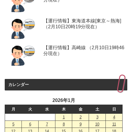
【運行情報】東海道本線[東京～熱海]
（2月10日20時19分現在）
【運行情報】高崎線 （2月10日19時46
分現在）
カレンダー
2026年1月
月
火
水
木
金
土
日
1
2
3
4
5
6
7
8
9
10
11
12
13
14
15
16
17
18