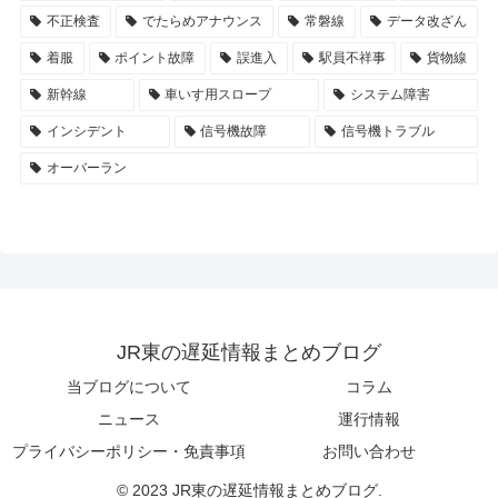
不正検査
でたらめアナウンス
常磐線
データ改ざん
着服
ポイント故障
誤進入
駅員不祥事
貨物線
新幹線
車いす用スロープ
システム障害
インシデント
信号機故障
信号機トラブル
オーバーラン
JR東の遅延情報まとめブログ
当ブログについて
コラム
ニュース
運行情報
プライバシーポリシー・免責事項
お問い合わせ
© 2023 JR東の遅延情報まとめブログ.