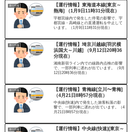
【運行情報】東海道本線[東京～
運行情報
熱海] （1月9日11時31分現在）
宇都宮線内で発生した停電の影響で、宇
都宮線・高崎線との直通運転を中止して
います。（1月9日11時31分現在）
【運行情報】埼京川越線[羽沢横
運行情報
浜国大～川越] （9月12日20時36
分現在）
湘南新宿ライン内での線路内点検の影響
で、一部列車に遅れが出ています。（9月
12日20時36分現在）
【運行情報】青梅線[立川〜青梅]
運行情報
（4月21日8時57分現在）
中央線(快速)内で発生した旅客転落の影
響で、一部列車に遅れが出ています。（4
月21日8時57分現在）
【運行情報】中央線(快速)[東京～
運行情報