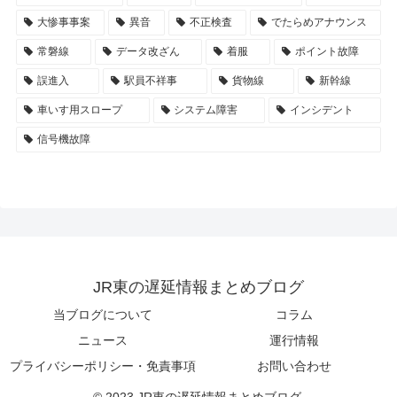
大惨事事案
異音
不正検査
でたらめアナウンス
常磐線
データ改ざん
着服
ポイント故障
誤進入
駅員不祥事
貨物線
新幹線
車いす用スロープ
システム障害
インシデント
信号機故障
JR東の遅延情報まとめブログ
当ブログについて
コラム
ニュース
運行情報
プライバシーポリシー・免責事項
お問い合わせ
© 2023 JR東の遅延情報まとめブログ.