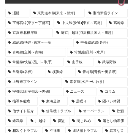
遅延
東海道本線[東京～熱海]
湘南新宿ライン
宇都宮線[東京〜宇都宮]
中央線(快速)[東京～高尾]
高崎線
京浜東北根岸線
埼京川越線[羽沢横浜国大～川越]
総武線(快速)[東京～千葉]
中央総武線(各停)
青梅線[立川〜青梅]
常磐線[品川〜水戸]
常磐線(快速)[品川～取手]
山手線
武蔵野線
常磐線(各停)
横浜線
青梅線[青梅〜奥多摩]
上野東京ライン
常磐線[水戸〜いわき]
宇都宮線[宇都宮〜黒磯]
ニュース
コラム
指導を徹底
東海道線
居眠り
隠ぺい体質
他サイト紹介
信号機トラブル
オーバーラン
飲酒
総武線
川越線
窃盗
閉じ込め
落とし物着服
相次ぐトラブル
不祥事
連結器トラブル
異常な音