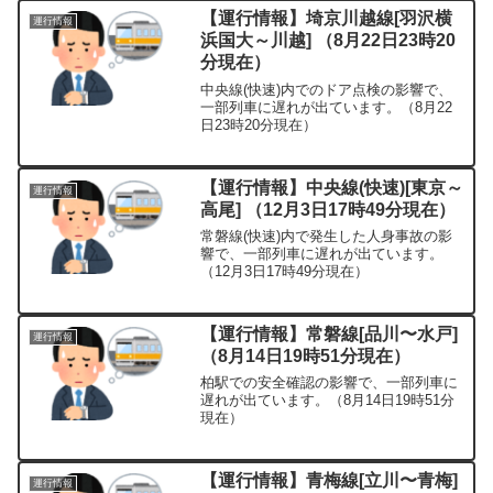
【運行情報】埼京川越線[羽沢横
運行情報
浜国大～川越] （8月22日23時20
分現在）
中央線(快速)内でのドア点検の影響で、
一部列車に遅れが出ています。（8月22
日23時20分現在）
【運行情報】中央線(快速)[東京～
運行情報
高尾] （12月3日17時49分現在）
常磐線(快速)内で発生した人身事故の影
響で、一部列車に遅れが出ています。
（12月3日17時49分現在）
【運行情報】常磐線[品川〜水戸]
運行情報
（8月14日19時51分現在）
柏駅での安全確認の影響で、一部列車に
遅れが出ています。（8月14日19時51分
現在）
【運行情報】青梅線[立川〜青梅]
運行情報