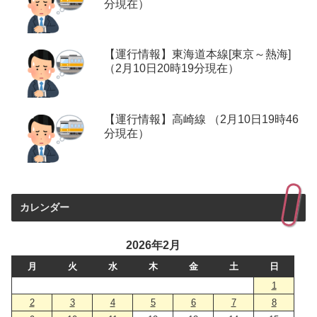
分現在）
【運行情報】東海道本線[東京～熱海]
（2月10日20時19分現在）
【運行情報】高崎線 （2月10日19時46
分現在）
カレンダー
2026年2月
月
火
水
木
金
土
日
1
2
3
4
5
6
7
8