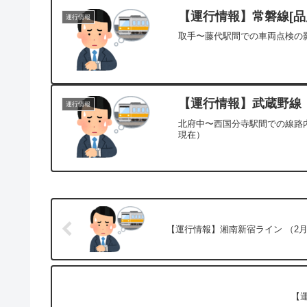
【運行情報】常磐線[品川
運行情報
取手〜藤代駅間での車両点検の影
【運行情報】武蔵野線 （
運行情報
北府中〜西国分寺駅間での線路内
現在）
【運行情報】湘南新宿ライン （2月
【運