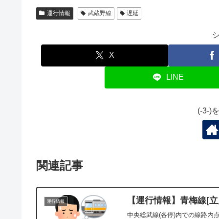
運行情報
武蔵野線
遅延
X
LINE
(-3
関連記事
【運行情報】青梅線[立川
運行情報
中央総武線(各停)内での線路内点