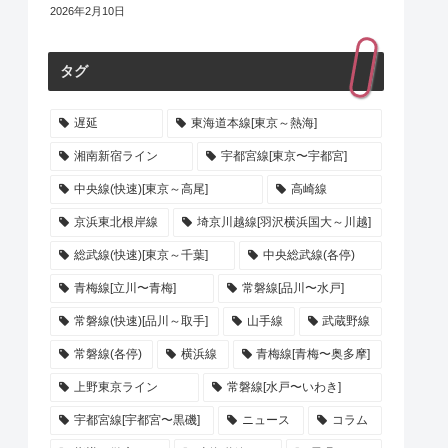
2026年2月10日
タグ
遅延
東海道本線[東京～熱海]
湘南新宿ライン
宇都宮線[東京〜宇都宮]
中央線(快速)[東京～高尾]
高崎線
京浜東北根岸線
埼京川越線[羽沢横浜国大～川越]
総武線(快速)[東京～千葉]
中央総武線(各停)
青梅線[立川〜青梅]
常磐線[品川〜水戸]
常磐線(快速)[品川～取手]
山手線
武蔵野線
常磐線(各停)
横浜線
青梅線[青梅〜奥多摩]
上野東京ライン
常磐線[水戸〜いわき]
宇都宮線[宇都宮〜黒磯]
ニュース
コラム