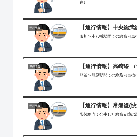
在）
【運行情報】中央総武線(
運行情報
市川〜本八幡駅間での線路内点検
【運行情報】高崎線 （1
運行情報
熊谷〜籠原駅間での線路内点検の
【運行情報】常磐線(快速
運行情報
常磐線内で発生した線路支障の影