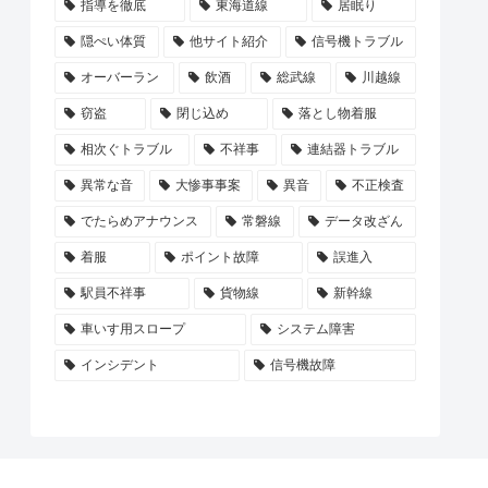
指導を徹底
東海道線
居眠り
隠ぺい体質
他サイト紹介
信号機トラブル
オーバーラン
飲酒
総武線
川越線
窃盗
閉じ込め
落とし物着服
相次ぐトラブル
不祥事
連結器トラブル
異常な音
大惨事事案
異音
不正検査
でたらめアナウンス
常磐線
データ改ざん
着服
ポイント故障
誤進入
駅員不祥事
貨物線
新幹線
車いす用スロープ
システム障害
インシデント
信号機故障