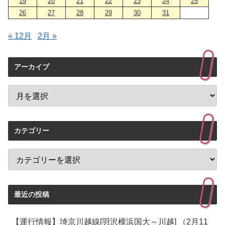
19
20
21
22
23
24
25
26
27
28
29
30
31
« 12月
2月 »
アーカイブ
カテゴリー
最近の投稿
【運行情報】埼京川越線[羽沢横浜国大～川越] （2月11