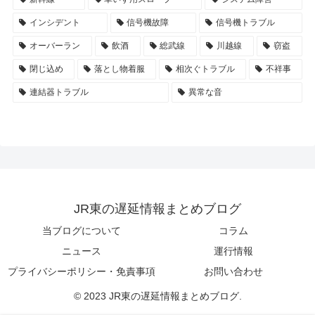
インシデント
信号機故障
信号機トラブル
オーバーラン
飲酒
総武線
川越線
窃盗
閉じ込め
落とし物着服
相次ぐトラブル
不祥事
連結器トラブル
異常な音
JR東の遅延情報まとめブログ
当ブログについて
コラム
ニュース
運行情報
プライバシーポリシー・免責事項
お問い合わせ
© 2023 JR東の遅延情報まとめブログ.