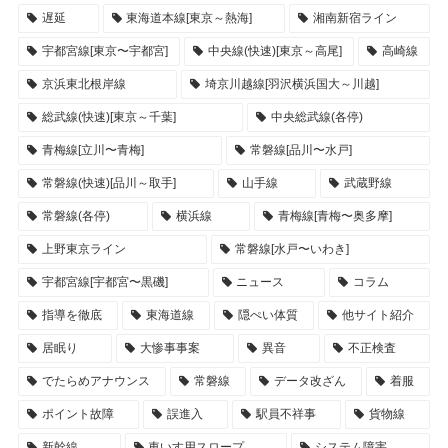
遅延
東海道本線[東京～熱海]
湘南新宿ライン
宇都宮線[東京〜宇都宮]
中央線(快速)[東京～高尾]
高崎線
京浜東北根岸線
埼京川越線[羽沢横浜国大～川越]
総武線(快速)[東京～千葉]
中央総武線(各停)
青梅線[立川〜青梅]
常磐線[品川〜水戸]
常磐線(快速)[品川～取手]
山手線
武蔵野線
常磐線(各停)
横浜線
青梅線[青梅〜奥多摩]
上野東京ライン
常磐線[水戸〜いわき]
宇都宮線[宇都宮〜黒磯]
ニュース
コラム
指導を徹底
東海道線
隠ぺい体質
他サイト紹介
居眠り
大惨事事案
異音
不正検査
でたらめアナウンス
常磐線
データ改ざん
着服
ポイント故障
誤進入
駅員不祥事
貨物線
新幹線
車いす用スロープ
システム障害