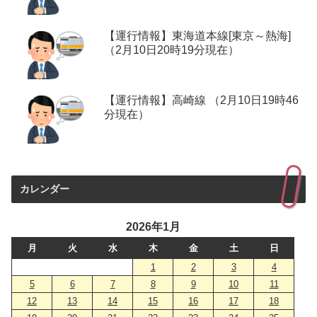
【運行情報】東海道本線[東京～熱海]
（2月10日20時19分現在）
【運行情報】高崎線 （2月10日19時46
分現在）
カレンダー
2026年1月
月
火
水
木
金
土
日
1
2
3
4
5
6
7
8
9
10
11
12
13
14
15
16
17
18