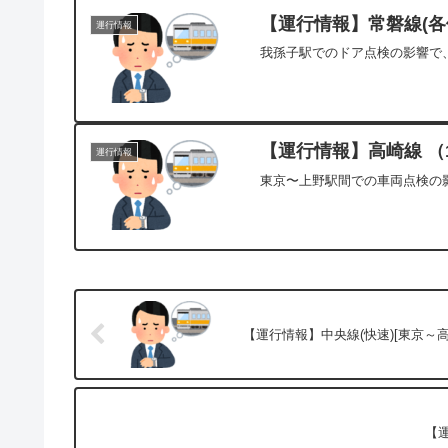
【運行情報】常磐線(各停
運行情報
我孫子駅でのドア点検の影響で、
【運行情報】高崎線 （1
運行情報
東京〜上野駅間での車両点検の影
【運行情報】中央線(快速)[東京～高尾
【運