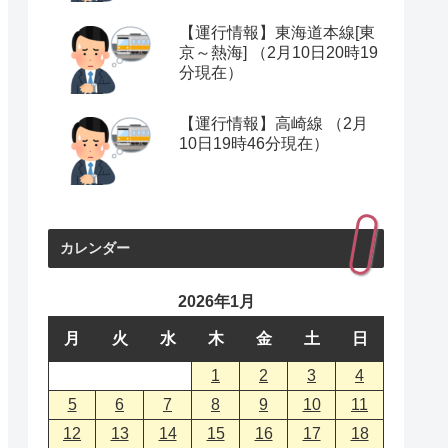
【運行情報】東海道本線[東
京～熱海] （2月10日20時19
分現在）
【運行情報】高崎線 （2月
10日19時46分現在）
カレンダー
2026年1月
月
火
水
木
金
土
日
1
2
3
4
5
6
7
8
9
10
11
12
13
14
15
16
17
18