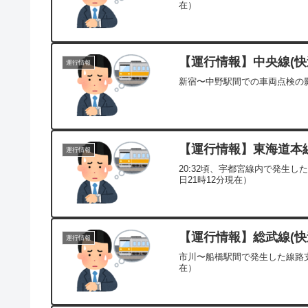
在）
【運行情報】中央線(快速
運行情報
新宿〜中野駅間での車両点検の影
【運行情報】東海道本線[
運行情報
20:32頃、宇都宮線内で発生
日21時12分現在）
【運行情報】総武線(快速
運行情報
市川〜船橋駅間で発生した線路支
在）