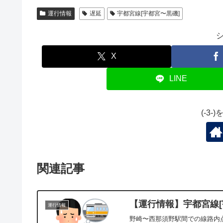
運行情報
遅延
宇都宮線[宇都宮〜黒磯]
X
LINE
(-3
関連記事
【運行情報】宇都宮線[宇
運行情報
野崎〜西那須野駅間での線路内点