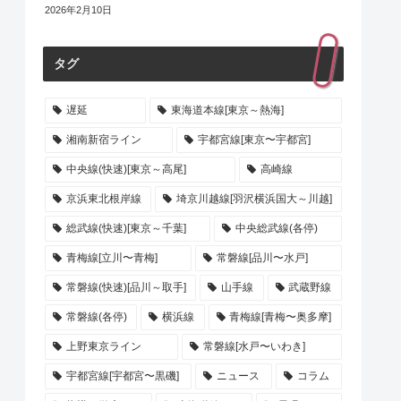
2026年2月10日
タグ
遅延
東海道本線[東京～熱海]
湘南新宿ライン
宇都宮線[東京〜宇都宮]
中央線(快速)[東京～高尾]
高崎線
京浜東北根岸線
埼京川越線[羽沢横浜国大～川越]
総武線(快速)[東京～千葉]
中央総武線(各停)
青梅線[立川〜青梅]
常磐線[品川〜水戸]
常磐線(快速)[品川～取手]
山手線
武蔵野線
常磐線(各停)
横浜線
青梅線[青梅〜奥多摩]
上野東京ライン
常磐線[水戸〜いわき]
宇都宮線[宇都宮〜黒磯]
ニュース
コラム