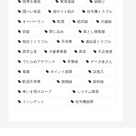
指導を徹底
東海道線
居眠り
隠ぺい体質
他サイト紹介
信号機トラブル
オーバーラン
飲酒
総武線
川越線
窃盗
閉じ込め
落とし物着服
相次ぐトラブル
不祥事
連結器トラブル
異常な音
大惨事事案
異音
不正検査
でたらめアナウンス
常磐線
データ改ざん
着服
ポイント故障
誤進入
駅員不祥事
貨物線
新幹線
車いす用スロープ
システム障害
インシデント
信号機故障