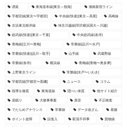
遅延
東海道本線[東京～熱海]
湘南新宿ライン
宇都宮線[東京〜宇都宮]
中央線(快速)[東京～高尾]
高崎線
京浜東北根岸線
埼京川越線[羽沢横浜国大～川越]
総武線(快速)[東京～千葉]
中央総武線(各停)
青梅線[立川〜青梅]
常磐線[品川〜水戸]
常磐線(快速)[品川～取手]
山手線
武蔵野線
常磐線(各停)
横浜線
青梅線[青梅〜奥多摩]
上野東京ライン
常磐線[水戸〜いわき]
宇都宮線[宇都宮〜黒磯]
ニュース
コラム
指導を徹底
東海道線
隠ぺい体質
他サイト紹介
居眠り
大惨事事案
異音
不正検査
でたらめアナウンス
常磐線
データ改ざん
着服
ポイント故障
誤進入
駅員不祥事
貨物線