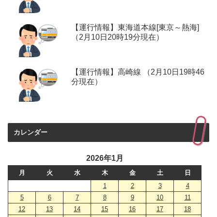
【運行情報】東海道本線[東京～熱海]
（2月10日20時19分現在）
【運行情報】高崎線 （2月10日19時46
分現在）
カレンダー
2026年1月
月
火
水
木
金
土
日
1
2
3
4
5
6
7
8
9
10
11
12
13
14
15
16
17
18