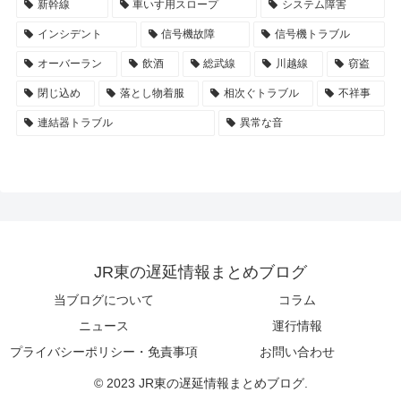
新幹線
車いす用スロープ
システム障害
インシデント
信号機故障
信号機トラブル
オーバーラン
飲酒
総武線
川越線
窃盗
閉じ込め
落とし物着服
相次ぐトラブル
不祥事
連結器トラブル
異常な音
JR東の遅延情報まとめブログ
当ブログについて
コラム
ニュース
運行情報
プライバシーポリシー・免責事項
お問い合わせ
© 2023 JR東の遅延情報まとめブログ.