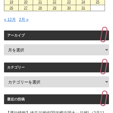
19
20
21
22
23
24
25
26
27
28
29
30
31
« 12月
2月 »
アーカイブ
カテゴリー
最近の投稿
【運行情報】埼京川越線[羽沢横浜国大～川越] （2月11