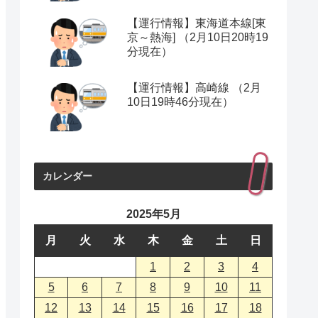
【運行情報】東海道本線[東
京～熱海] （2月10日20時19
分現在）
【運行情報】高崎線 （2月
10日19時46分現在）
カレンダー
2025年5月
月
火
水
木
金
土
日
1
2
3
4
5
6
7
8
9
10
11
12
13
14
15
16
17
18