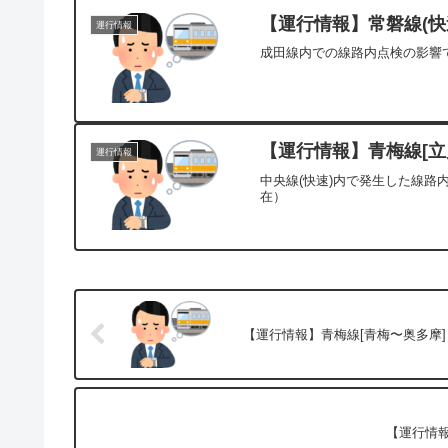
【運行情報】常磐線(快速
運行情報
成田線内での線路内点検の影響で
【運行情報】青梅線[立川
運行情報
中央線(快速)内で発生した線路
在）
【運行情報】青梅線[青梅〜奥多摩] 
【運行情報