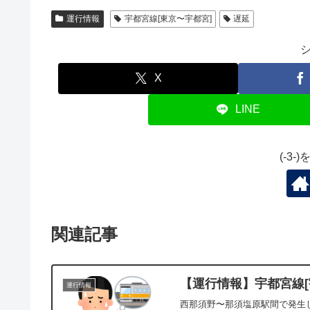
運行情報
宇都宮線[東京〜宇都宮]
遅延
X
LINE
(-3
関連記事
【運行情報】宇都宮線[宇
運行情報
西那須野〜那須塩原駅間で発生し