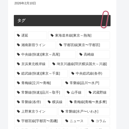
2026年2月10日
タグ
遅延
東海道本線[東京～熱海]
湘南新宿ライン
宇都宮線[東京〜宇都宮]
中央線(快速)[東京～高尾]
高崎線
京浜東北根岸線
埼京川越線[羽沢横浜国大～川越]
総武線(快速)[東京～千葉]
中央総武線(各停)
青梅線[立川〜青梅]
常磐線[品川〜水戸]
常磐線(快速)[品川～取手]
山手線
武蔵野線
常磐線(各停)
横浜線
青梅線[青梅〜奥多摩]
上野東京ライン
常磐線[水戸〜いわき]
宇都宮線[宇都宮〜黒磯]
ニュース
コラム