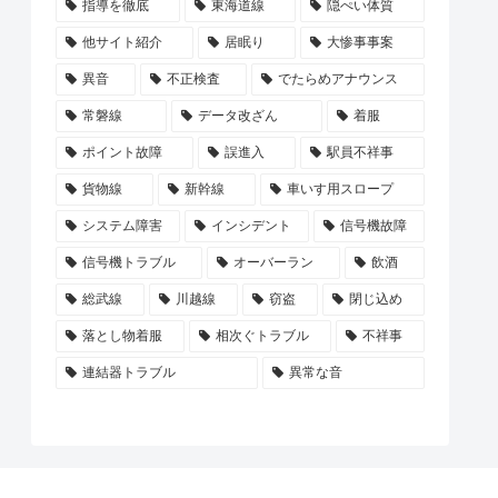
指導を徹底
東海道線
隠ぺい体質
他サイト紹介
居眠り
大惨事事案
異音
不正検査
でたらめアナウンス
常磐線
データ改ざん
着服
ポイント故障
誤進入
駅員不祥事
貨物線
新幹線
車いす用スロープ
システム障害
インシデント
信号機故障
信号機トラブル
オーバーラン
飲酒
総武線
川越線
窃盗
閉じ込め
落とし物着服
相次ぐトラブル
不祥事
連結器トラブル
異常な音