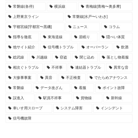
常磐線(各停)
横浜線
青梅線[青梅〜奥多摩]
上野東京ライン
常磐線[水戸〜いわき]
宇都宮線[宇都宮〜黒磯]
ニュース
コラム
指導を徹底
東海道線
居眠り
隠ぺい体質
他サイト紹介
信号機トラブル
オーバーラン
飲酒
総武線
川越線
窃盗
閉じ込め
落とし物着服
相次ぐトラブル
不祥事
連結器トラブル
異常な音
大惨事事案
異音
不正検査
でたらめアナウンス
常磐線
データ改ざん
着服
ポイント故障
誤進入
駅員不祥事
貨物線
新幹線
車いす用スロープ
システム障害
インシデント
信号機故障