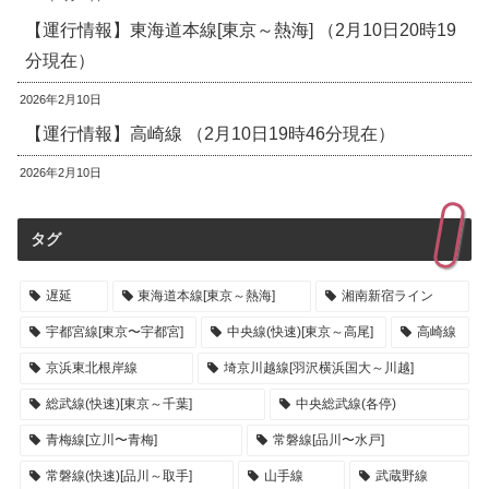
【運行情報】東海道本線[東京～熱海] （2月10日20時19
分現在）
2026年2月10日
【運行情報】高崎線 （2月10日19時46分現在）
2026年2月10日
タグ
遅延
東海道本線[東京～熱海]
湘南新宿ライン
宇都宮線[東京〜宇都宮]
中央線(快速)[東京～高尾]
高崎線
京浜東北根岸線
埼京川越線[羽沢横浜国大～川越]
総武線(快速)[東京～千葉]
中央総武線(各停)
青梅線[立川〜青梅]
常磐線[品川〜水戸]
常磐線(快速)[品川～取手]
山手線
武蔵野線