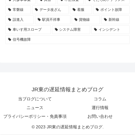
常磐線
データ改ざん
着服
ポイント故障
誤進入
駅員不祥事
貨物線
新幹線
車いす用スロープ
システム障害
インシデント
信号機故障
JR東の遅延情報まとめブログ
当ブログについて
コラム
ニュース
運行情報
プライバシーポリシー・免責事項
お問い合わせ
© 2023 JR東の遅延情報まとめブログ.