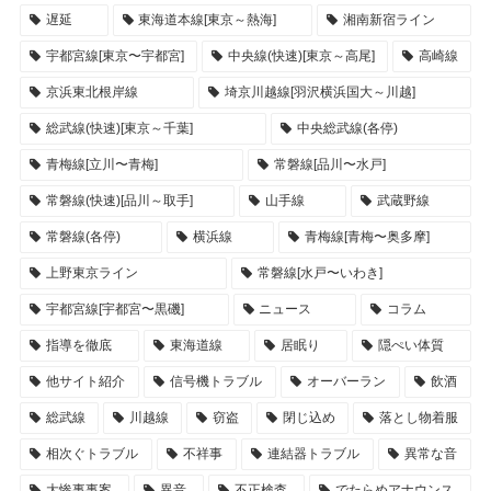
遅延
東海道本線[東京～熱海]
湘南新宿ライン
宇都宮線[東京〜宇都宮]
中央線(快速)[東京～高尾]
高崎線
京浜東北根岸線
埼京川越線[羽沢横浜国大～川越]
総武線(快速)[東京～千葉]
中央総武線(各停)
青梅線[立川〜青梅]
常磐線[品川〜水戸]
常磐線(快速)[品川～取手]
山手線
武蔵野線
常磐線(各停)
横浜線
青梅線[青梅〜奥多摩]
上野東京ライン
常磐線[水戸〜いわき]
宇都宮線[宇都宮〜黒磯]
ニュース
コラム
指導を徹底
東海道線
居眠り
隠ぺい体質
他サイト紹介
信号機トラブル
オーバーラン
飲酒
総武線
川越線
窃盗
閉じ込め
落とし物着服
相次ぐトラブル
不祥事
連結器トラブル
異常な音
大惨事事案
異音
不正検査
でたらめアナウンス