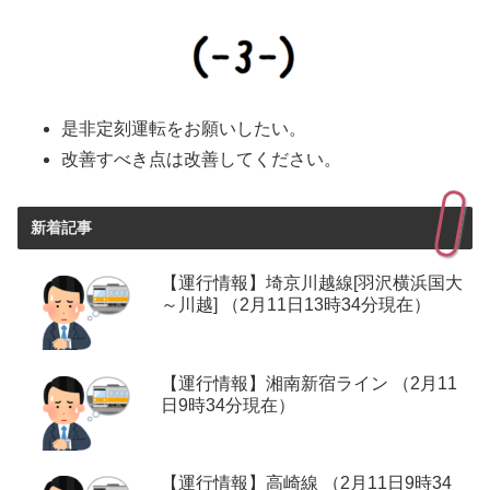
是非定刻運転をお願いしたい。
改善すべき点は改善してください。
新着記事
【運行情報】埼京川越線[羽沢横浜国大
～川越] （2月11日13時34分現在）
【運行情報】湘南新宿ライン （2月11
日9時34分現在）
【運行情報】高崎線 （2月11日9時34