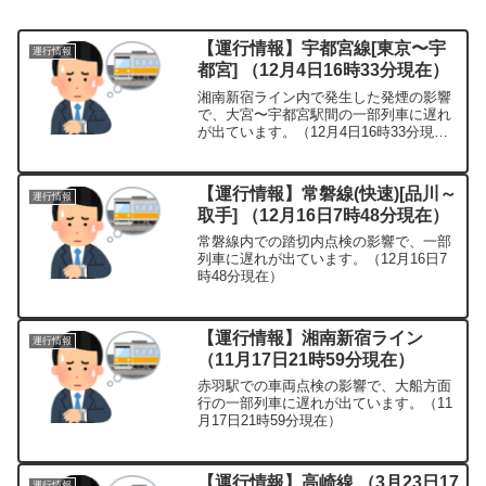
【運行情報】宇都宮線[東京〜宇
運行情報
都宮] （12月4日16時33分現在）
湘南新宿ライン内で発生した発煙の影響
で、大宮〜宇都宮駅間の一部列車に遅れ
が出ています。（12月4日16時33分現
在）
【運行情報】常磐線(快速)[品川～
運行情報
取手] （12月16日7時48分現在）
常磐線内での踏切内点検の影響で、一部
列車に遅れが出ています。（12月16日7
時48分現在）
【運行情報】湘南新宿ライン
運行情報
（11月17日21時59分現在）
赤羽駅での車両点検の影響で、大船方面
行の一部列車に遅れが出ています。（11
月17日21時59分現在）
【運行情報】高崎線 （3月23日17
運行情報