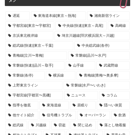
タグ
遅延
東海道本線[東京～熱海]
湘南新宿ライン
宇都宮線[東京〜宇都宮]
中央線(快速)[東京～高尾]
高崎線
京浜東北根岸線
埼京川越線[羽沢横浜国大～川越]
総武線(快速)[東京～千葉]
中央総武線(各停)
青梅線[立川〜青梅]
常磐線[品川〜水戸]
常磐線(快速)[品川～取手]
山手線
武蔵野線
常磐線(各停)
横浜線
青梅線[青梅〜奥多摩]
上野東京ライン
常磐線[水戸〜いわき]
宇都宮線[宇都宮〜黒磯]
ニュース
コラム
指導を徹底
東海道線
居眠り
隠ぺい体質
他サイト紹介
信号機トラブル
オーバーラン
飲酒
総武線
川越線
窃盗
閉じ込め
落とし物着服