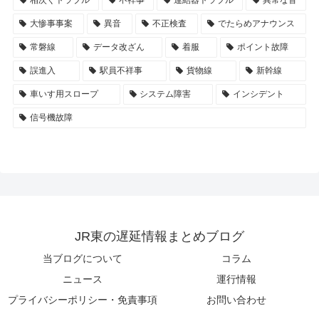
相次ぐトラブル
不祥事
連結器トラブル
異常な音
大惨事事案
異音
不正検査
でたらめアナウンス
常磐線
データ改ざん
着服
ポイント故障
誤進入
駅員不祥事
貨物線
新幹線
車いす用スロープ
システム障害
インシデント
信号機故障
JR東の遅延情報まとめブログ
当ブログについて
コラム
ニュース
運行情報
プライバシーポリシー・免責事項
お問い合わせ