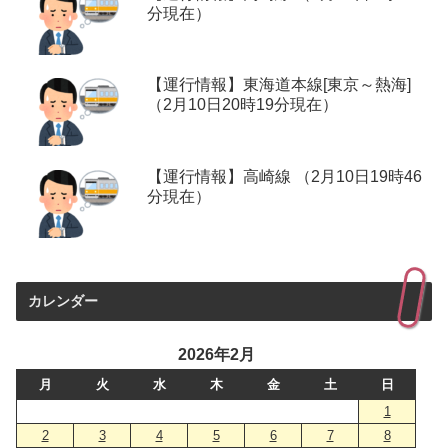
分現在）
【運行情報】東海道本線[東京～熱海]
（2月10日20時19分現在）
【運行情報】高崎線 （2月10日19時46
分現在）
カレンダー
2026年2月
月
火
水
木
金
土
日
1
2
3
4
5
6
7
8