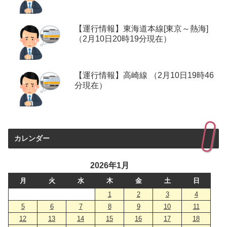
【運行情報】東海道本線[東京～熱海]
（2月10日20時19分現在）
【運行情報】高崎線 （2月10日19時46
分現在）
カレンダー
2026年1月
月
火
水
木
金
土
日
1
2
3
4
5
6
7
8
9
10
11
12
13
14
15
16
17
18