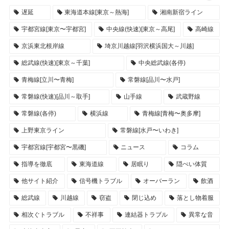
遅延
東海道本線[東京～熱海]
湘南新宿ライン
宇都宮線[東京〜宇都宮]
中央線(快速)[東京～高尾]
高崎線
京浜東北根岸線
埼京川越線[羽沢横浜国大～川越]
総武線(快速)[東京～千葉]
中央総武線(各停)
青梅線[立川〜青梅]
常磐線[品川〜水戸]
常磐線(快速)[品川～取手]
山手線
武蔵野線
常磐線(各停)
横浜線
青梅線[青梅〜奥多摩]
上野東京ライン
常磐線[水戸〜いわき]
宇都宮線[宇都宮〜黒磯]
ニュース
コラム
指導を徹底
東海道線
居眠り
隠ぺい体質
他サイト紹介
信号機トラブル
オーバーラン
飲酒
総武線
川越線
窃盗
閉じ込め
落とし物着服
相次ぐトラブル
不祥事
連結器トラブル
異常な音