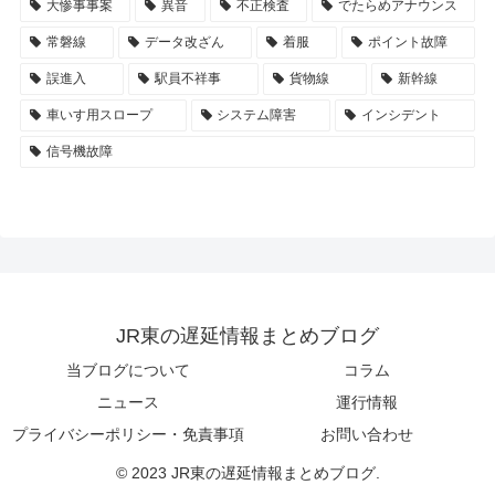
大惨事事案
異音
不正検査
でたらめアナウンス
常磐線
データ改ざん
着服
ポイント故障
誤進入
駅員不祥事
貨物線
新幹線
車いす用スロープ
システム障害
インシデント
信号機故障
JR東の遅延情報まとめブログ
当ブログについて
コラム
ニュース
運行情報
プライバシーポリシー・免責事項
お問い合わせ
© 2023 JR東の遅延情報まとめブログ.