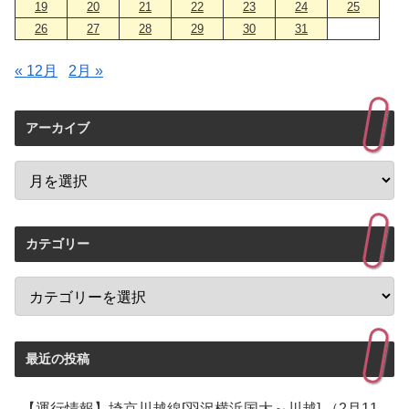
19
20
21
22
23
24
25
26
27
28
29
30
31
« 12月
2月 »
アーカイブ
カテゴリー
最近の投稿
【運行情報】埼京川越線[羽沢横浜国大～川越] （2月11