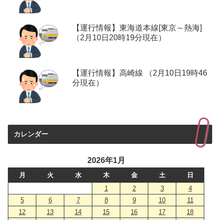
【運行情報】東海道本線[東京～熱海]
（2月10日20時19分現在）
【運行情報】高崎線 （2月10日19時46
分現在）
カレンダー
2026年1月
月
火
水
木
金
土
日
1
2
3
4
5
6
7
8
9
10
11
12
13
14
15
16
17
18