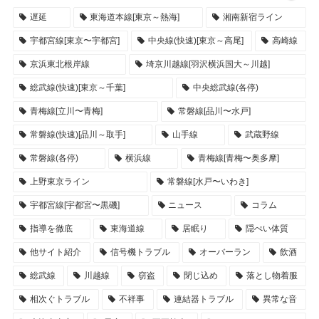
遅延
東海道本線[東京～熱海]
湘南新宿ライン
宇都宮線[東京〜宇都宮]
中央線(快速)[東京～高尾]
高崎線
京浜東北根岸線
埼京川越線[羽沢横浜国大～川越]
総武線(快速)[東京～千葉]
中央総武線(各停)
青梅線[立川〜青梅]
常磐線[品川〜水戸]
常磐線(快速)[品川～取手]
山手線
武蔵野線
常磐線(各停)
横浜線
青梅線[青梅〜奥多摩]
上野東京ライン
常磐線[水戸〜いわき]
宇都宮線[宇都宮〜黒磯]
ニュース
コラム
指導を徹底
東海道線
居眠り
隠ぺい体質
他サイト紹介
信号機トラブル
オーバーラン
飲酒
総武線
川越線
窃盗
閉じ込め
落とし物着服
相次ぐトラブル
不祥事
連結器トラブル
異常な音