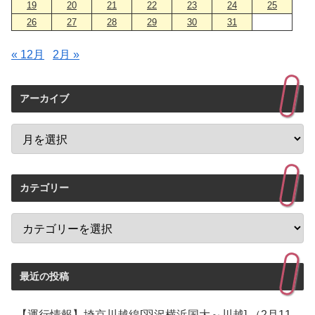
19
20
21
22
23
24
25
26
27
28
29
30
31
« 12月
2月 »
アーカイブ
カテゴリー
最近の投稿
【運行情報】埼京川越線[羽沢横浜国大～川越] （2月11