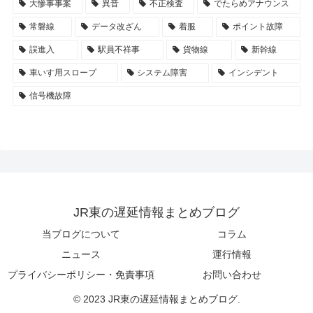
大惨事事案
異音
不正検査
でたらめアナウンス
常磐線
データ改ざん
着服
ポイント故障
誤進入
駅員不祥事
貨物線
新幹線
車いす用スロープ
システム障害
インシデント
信号機故障
JR東の遅延情報まとめブログ
当ブログについて
コラム
ニュース
運行情報
プライバシーポリシー・免責事項
お問い合わせ
© 2023 JR東の遅延情報まとめブログ.