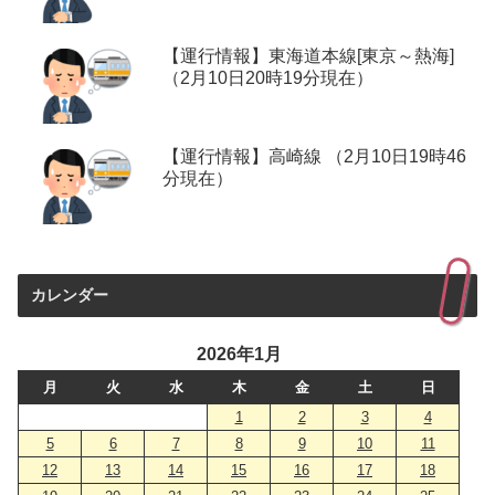
【運行情報】東海道本線[東京～熱海]
（2月10日20時19分現在）
【運行情報】高崎線 （2月10日19時46
分現在）
カレンダー
2026年1月
月
火
水
木
金
土
日
1
2
3
4
5
6
7
8
9
10
11
12
13
14
15
16
17
18