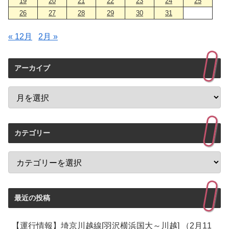
19
20
21
22
23
24
25
26
27
28
29
30
31
« 12月
2月 »
アーカイブ
カテゴリー
最近の投稿
【運行情報】埼京川越線[羽沢横浜国大～川越] （2月11