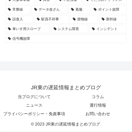
常磐線
データ改ざん
着服
ポイント故障
誤進入
駅員不祥事
貨物線
新幹線
車いす用スロープ
システム障害
インシデント
信号機故障
JR東の遅延情報まとめブログ
当ブログについて
コラム
ニュース
運行情報
プライバシーポリシー・免責事項
お問い合わせ
© 2023 JR東の遅延情報まとめブログ.