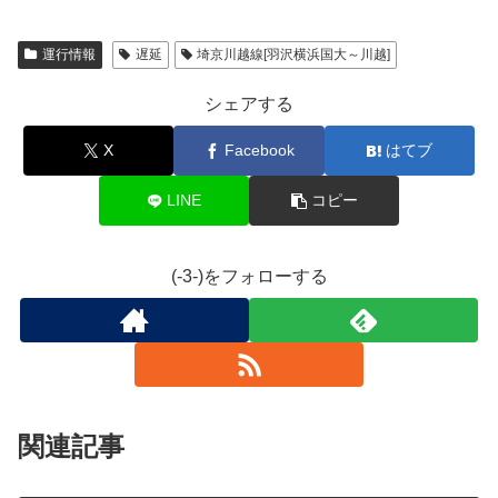
運行情報
遅延
埼京川越線[羽沢横浜国大～川越]
シェアする
X
Facebook
はてブ
LINE
コピー
(-3-)をフォローする
関連記事