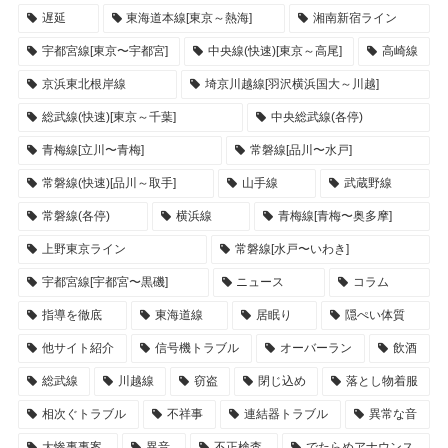
遅延
東海道本線[東京～熱海]
湘南新宿ライン
宇都宮線[東京〜宇都宮]
中央線(快速)[東京～高尾]
高崎線
京浜東北根岸線
埼京川越線[羽沢横浜国大～川越]
総武線(快速)[東京～千葉]
中央総武線(各停)
青梅線[立川〜青梅]
常磐線[品川〜水戸]
常磐線(快速)[品川～取手]
山手線
武蔵野線
常磐線(各停)
横浜線
青梅線[青梅〜奥多摩]
上野東京ライン
常磐線[水戸〜いわき]
宇都宮線[宇都宮〜黒磯]
ニュース
コラム
指導を徹底
東海道線
居眠り
隠ぺい体質
他サイト紹介
信号機トラブル
オーバーラン
飲酒
総武線
川越線
窃盗
閉じ込め
落とし物着服
相次ぐトラブル
不祥事
連結器トラブル
異常な音
大惨事事案
異音
不正検査
でたらめアナウンス