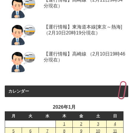
分現在）
【運行情報】東海道本線[東京～熱海]
（2月10日20時19分現在）
【運行情報】高崎線 （2月10日19時46
分現在）
カレンダー
2026年1月
月
火
水
木
金
土
日
1
2
3
4
5
6
7
8
9
10
11