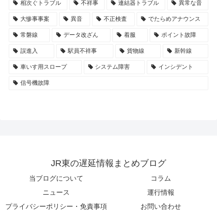
相次ぐトラブル
不祥事
連結器トラブル
異常な音
大惨事事案
異音
不正検査
でたらめアナウンス
常磐線
データ改ざん
着服
ポイント故障
誤進入
駅員不祥事
貨物線
新幹線
車いす用スロープ
システム障害
インシデント
信号機故障
JR東の遅延情報まとめブログ
当ブログについて
コラム
ニュース
運行情報
プライバシーポリシー・免責事項
お問い合わせ