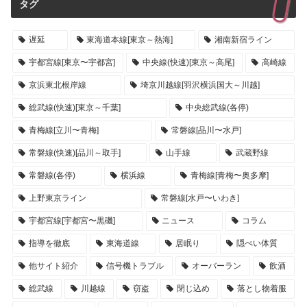
タグ
遅延
東海道本線[東京～熱海]
湘南新宿ライン
宇都宮線[東京〜宇都宮]
中央線(快速)[東京～高尾]
高崎線
京浜東北根岸線
埼京川越線[羽沢横浜国大～川越]
総武線(快速)[東京～千葉]
中央総武線(各停)
青梅線[立川〜青梅]
常磐線[品川〜水戸]
常磐線(快速)[品川～取手]
山手線
武蔵野線
常磐線(各停)
横浜線
青梅線[青梅〜奥多摩]
上野東京ライン
常磐線[水戸〜いわき]
宇都宮線[宇都宮〜黒磯]
ニュース
コラム
指導を徹底
東海道線
居眠り
隠ぺい体質
他サイト紹介
信号機トラブル
オーバーラン
飲酒
総武線
川越線
窃盗
閉じ込め
落とし物着服