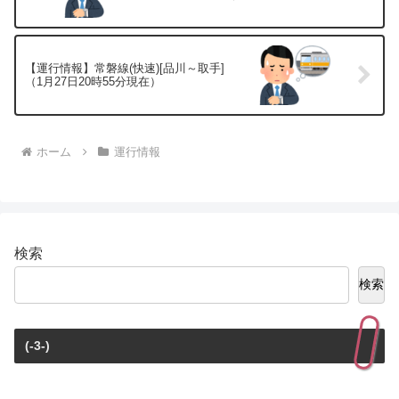
【運行情報】常磐線(快速)[品川～取手]
（1月27日20時55分現在）
ホーム
運行情報
検索
検索
(-3-)