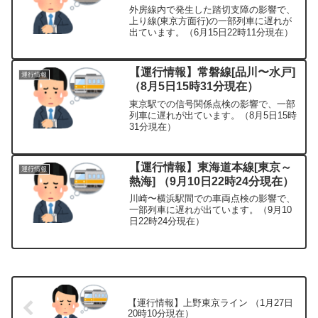
外房線内で発生した踏切支障の影響で、
上り線(東京方面行)の一部列車に遅れが
出ています。（6月15日22時11分現在）
【運行情報】常磐線[品川〜水戸]
運行情報
（8月5日15時31分現在）
東京駅での信号関係点検の影響で、一部
列車に遅れが出ています。（8月5日15時
31分現在）
【運行情報】東海道本線[東京～
運行情報
熱海] （9月10日22時24分現在）
川崎〜横浜駅間での車両点検の影響で、
一部列車に遅れが出ています。（9月10
日22時24分現在）
【運行情報】上野東京ライン （1月27日
20時10分現在）