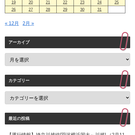
19
20
21
22
23
24
25
26
27
28
29
30
31
« 12月
2月 »
アーカイブ
カテゴリー
最近の投稿
【運行情報】埼京川越線[羽沢横浜国大～川越] （2月11