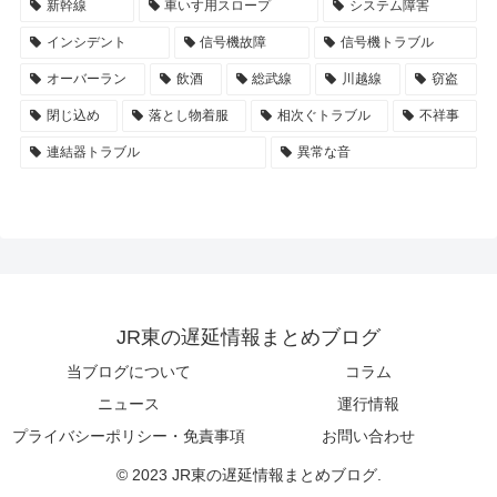
新幹線
車いす用スロープ
システム障害
インシデント
信号機故障
信号機トラブル
オーバーラン
飲酒
総武線
川越線
窃盗
閉じ込め
落とし物着服
相次ぐトラブル
不祥事
連結器トラブル
異常な音
JR東の遅延情報まとめブログ
当ブログについて
コラム
ニュース
運行情報
プライバシーポリシー・免責事項
お問い合わせ
© 2023 JR東の遅延情報まとめブログ.