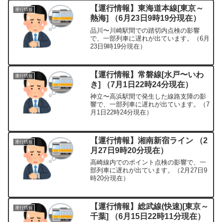
【運行情報】東海道本線[東京～
運行情報
熱海] （6月23日9時19分現在）
品川〜川崎駅間での踏切内点検の影響
で、一部列車に遅れが出ています。（6月
23日9時19分現在）
【運行情報】常磐線[水戸〜いわ
運行情報
き] （7月1日22時24分現在）
神立〜高浜駅間で発生した線路支障の影
響で、一部列車に遅れが出ています。（7
月1日22時24分現在）
【運行情報】湘南新宿ライン （2
運行情報
月27日9時20分現在）
高崎線内でのポイント点検の影響で、一
部列車に遅れが出ています。（2月27日9
時20分現在）
【運行情報】総武線(快速)[東京～
運行情報
千葉] （6月15日22時11分現在）