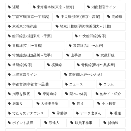
遅延
東海道本線[東京～熱海]
湘南新宿ライン
宇都宮線[東京〜宇都宮]
中央線(快速)[東京～高尾]
高崎線
京浜東北根岸線
埼京川越線[羽沢横浜国大～川越]
総武線(快速)[東京～千葉]
中央総武線(各停)
青梅線[立川〜青梅]
常磐線[品川〜水戸]
常磐線(快速)[品川～取手]
山手線
武蔵野線
常磐線(各停)
横浜線
青梅線[青梅〜奥多摩]
上野東京ライン
常磐線[水戸〜いわき]
宇都宮線[宇都宮〜黒磯]
ニュース
コラム
指導を徹底
東海道線
隠ぺい体質
他サイト紹介
居眠り
大惨事事案
異音
不正検査
でたらめアナウンス
常磐線
データ改ざん
着服
ポイント故障
誤進入
駅員不祥事
貨物線