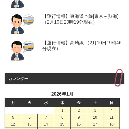
【運行情報】東海道本線[東京～熱海]
（2月10日20時19分現在）
【運行情報】高崎線 （2月10日19時46
分現在）
カレンダー
2026年1月
月
火
水
木
金
土
日
1
2
3
4
5
6
7
8
9
10
11
12
13
14
15
16
17
18