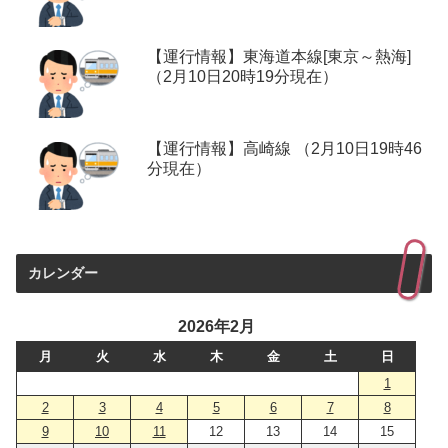
【運行情報】東海道本線[東京～熱海]
（2月10日20時19分現在）
【運行情報】高崎線 （2月10日19時46
分現在）
カレンダー
2026年2月
月
火
水
木
金
土
日
1
2
3
4
5
6
7
8
9
10
11
12
13
14
15