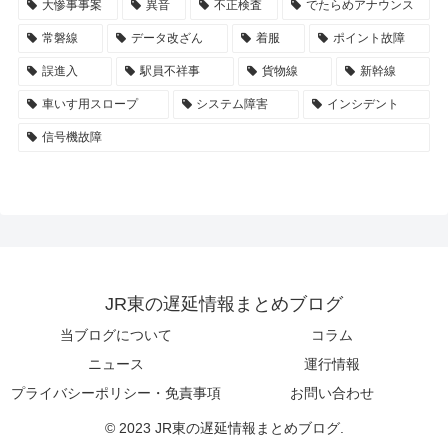
大惨事事案
異音
不正検査
でたらめアナウンス
常磐線
データ改ざん
着服
ポイント故障
誤進入
駅員不祥事
貨物線
新幹線
車いす用スロープ
システム障害
インシデント
信号機故障
JR東の遅延情報まとめブログ
当ブログについて
コラム
ニュース
運行情報
プライバシーポリシー・免責事項
お問い合わせ
© 2023 JR東の遅延情報まとめブログ.