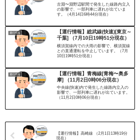
古淵〜淵野辺駅間で発生した線路内立入
の影響で、一部列車に遅れが出ていま
す。（4月14日6時44分現在）
【運行情報】総武線(快速)[東京～
運行情報
千葉] （7月10日19時51分現在）
横須賀線内での大雨の影響で、横須賀線
との直通運転を中止しています。（7月
10日19時51分現在）
【運行情報】青梅線[青梅〜奥多
運行情報
摩] （11月2日0時06分現在）
中央線(快速)内で発生した線路内立入の
影響で、一部列車に遅れが出ています。
（11月2日0時06分現在）
【運行情報】高崎線 （2月1日13時19分
現在）