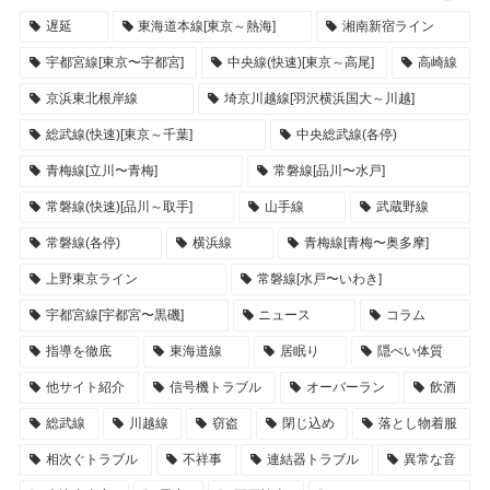
遅延
東海道本線[東京～熱海]
湘南新宿ライン
宇都宮線[東京〜宇都宮]
中央線(快速)[東京～高尾]
高崎線
京浜東北根岸線
埼京川越線[羽沢横浜国大～川越]
総武線(快速)[東京～千葉]
中央総武線(各停)
青梅線[立川〜青梅]
常磐線[品川〜水戸]
常磐線(快速)[品川～取手]
山手線
武蔵野線
常磐線(各停)
横浜線
青梅線[青梅〜奥多摩]
上野東京ライン
常磐線[水戸〜いわき]
宇都宮線[宇都宮〜黒磯]
ニュース
コラム
指導を徹底
東海道線
居眠り
隠ぺい体質
他サイト紹介
信号機トラブル
オーバーラン
飲酒
総武線
川越線
窃盗
閉じ込め
落とし物着服
相次ぐトラブル
不祥事
連結器トラブル
異常な音