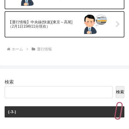
【運行情報】中央線(快速)[東京～高尾]
（2月1日15時11分現在）
ホーム
運行情報
検索
検索
(-3-)