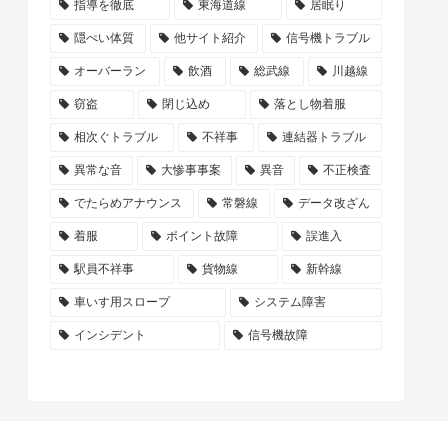
指導を徹底
東海道線
居眠り
隠ぺい体質
他サイト紹介
信号機トラブル
オーバーラン
飲酒
総武線
川越線
窃盗
閉じ込め
落とし物着服
相次ぐトラブル
不祥事
連結器トラブル
異常な音
大惨事事案
異音
不正検査
でたらめアナウンス
常磐線
データ改ざん
着服
ポイント故障
誤進入
駅員不祥事
貨物線
新幹線
車いす用スロープ
システム障害
インシデント
信号機故障