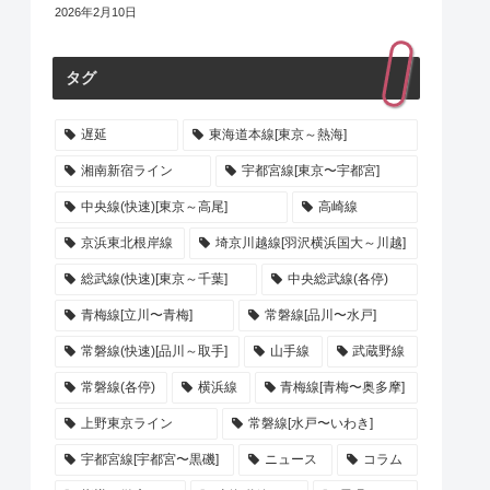
2026年2月10日
タグ
遅延
東海道本線[東京～熱海]
湘南新宿ライン
宇都宮線[東京〜宇都宮]
中央線(快速)[東京～高尾]
高崎線
京浜東北根岸線
埼京川越線[羽沢横浜国大～川越]
総武線(快速)[東京～千葉]
中央総武線(各停)
青梅線[立川〜青梅]
常磐線[品川〜水戸]
常磐線(快速)[品川～取手]
山手線
武蔵野線
常磐線(各停)
横浜線
青梅線[青梅〜奥多摩]
上野東京ライン
常磐線[水戸〜いわき]
宇都宮線[宇都宮〜黒磯]
ニュース
コラム