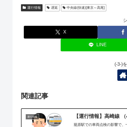
運行情報
遅延
中央線(快速)[東京～高尾]
X
LINE
(-3
関連記事
【運行情報】高崎線 （4
運行情報
籠原駅での車両点検の影響で、一