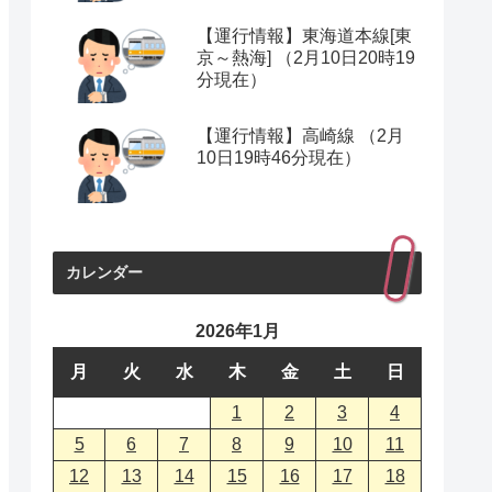
【運行情報】東海道本線[東
京～熱海] （2月10日20時19
分現在）
【運行情報】高崎線 （2月
10日19時46分現在）
カレンダー
2026年1月
月
火
水
木
金
土
日
1
2
3
4
5
6
7
8
9
10
11
12
13
14
15
16
17
18