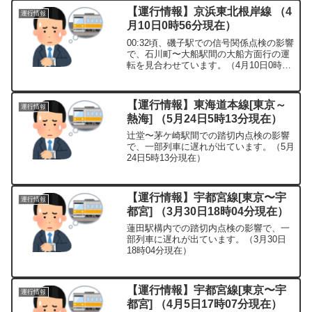
【運行情報】京浜東北根岸線 （4
運行情報
月10日0時56分現在）
00:32頃、磯子駅での信号関係点検の影響
で、石川町〜大船駅間の大船方面行の運
転を見合わせています。（4月10日0時56
分現在）
【運行情報】東海道本線[東京～
運行情報
熱海] （5月24日5時13分現在）
辻堂〜茅ケ崎駅間での踏切内点検の影響
で、一部列車に遅れが出ています。（5月
24日5時13分現在）
【運行情報】宇都宮線[東京〜宇
運行情報
都宮] （3月30日18時04分現在）
蓮田駅構内での踏切内点検の影響で、一
部列車に遅れが出ています。（3月30日
18時04分現在）
【運行情報】宇都宮線[東京〜宇
運行情報
都宮] （4月5日17時07分現在）