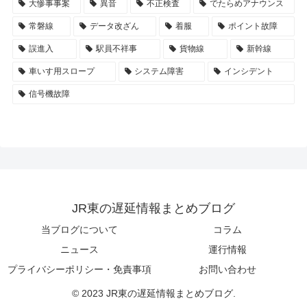
大惨事事案
異音
不正検査
でたらめアナウンス
常磐線
データ改ざん
着服
ポイント故障
誤進入
駅員不祥事
貨物線
新幹線
車いす用スロープ
システム障害
インシデント
信号機故障
JR東の遅延情報まとめブログ
当ブログについて
コラム
ニュース
運行情報
プライバシーポリシー・免責事項
お問い合わせ
© 2023 JR東の遅延情報まとめブログ.