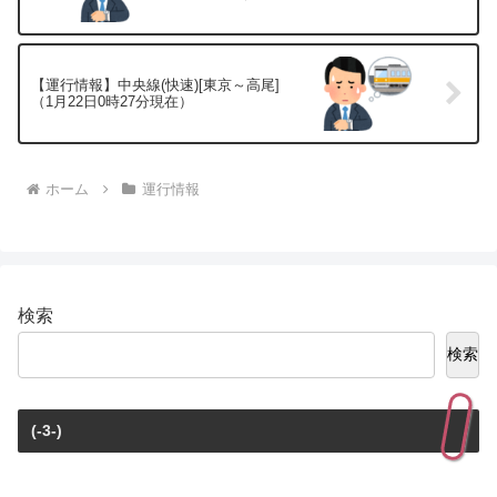
【運行情報】中央線(快速)[東京～高尾]
（1月22日0時27分現在）
ホーム
運行情報
検索
検索
(-3-)