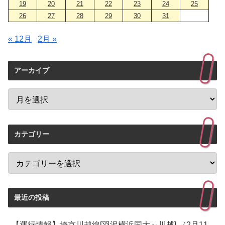
19
20
21
22
23
24
25
26
27
28
29
30
31
« 12月
2月 »
アーカイブ
カテゴリー
最近の投稿
【運行情報】埼京川越線[羽沢横浜国大～川越] （2月11