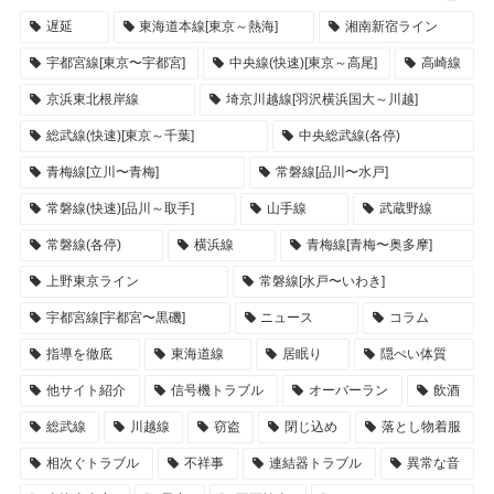
遅延
東海道本線[東京～熱海]
湘南新宿ライン
宇都宮線[東京〜宇都宮]
中央線(快速)[東京～高尾]
高崎線
京浜東北根岸線
埼京川越線[羽沢横浜国大～川越]
総武線(快速)[東京～千葉]
中央総武線(各停)
青梅線[立川〜青梅]
常磐線[品川〜水戸]
常磐線(快速)[品川～取手]
山手線
武蔵野線
常磐線(各停)
横浜線
青梅線[青梅〜奥多摩]
上野東京ライン
常磐線[水戸〜いわき]
宇都宮線[宇都宮〜黒磯]
ニュース
コラム
指導を徹底
東海道線
居眠り
隠ぺい体質
他サイト紹介
信号機トラブル
オーバーラン
飲酒
総武線
川越線
窃盗
閉じ込め
落とし物着服
相次ぐトラブル
不祥事
連結器トラブル
異常な音