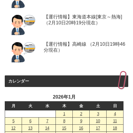
【運行情報】東海道本線[東京～熱海]
（2月10日20時19分現在）
【運行情報】高崎線 （2月10日19時46
分現在）
カレンダー
2026年1月
月
火
水
木
金
土
日
1
2
3
4
5
6
7
8
9
10
11
12
13
14
15
16
17
18