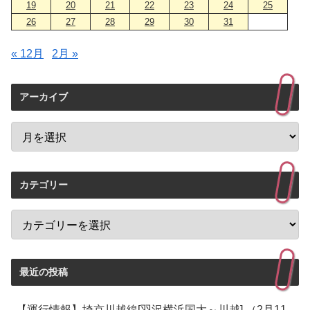
19
20
21
22
23
24
25
26
27
28
29
30
31
« 12月
2月 »
アーカイブ
カテゴリー
最近の投稿
【運行情報】埼京川越線[羽沢横浜国大～川越] （2月11