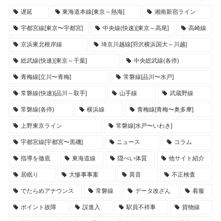
遅延
東海道本線[東京～熱海]
湘南新宿ライン
宇都宮線[東京〜宇都宮]
中央線(快速)[東京～高尾]
高崎線
京浜東北根岸線
埼京川越線[羽沢横浜国大～川越]
総武線(快速)[東京～千葉]
中央総武線(各停)
青梅線[立川〜青梅]
常磐線[品川〜水戸]
常磐線(快速)[品川～取手]
山手線
武蔵野線
常磐線(各停)
横浜線
青梅線[青梅〜奥多摩]
上野東京ライン
常磐線[水戸〜いわき]
宇都宮線[宇都宮〜黒磯]
ニュース
コラム
指導を徹底
東海道線
隠ぺい体質
他サイト紹介
居眠り
大惨事事案
異音
不正検査
でたらめアナウンス
常磐線
データ改ざん
着服
ポイント故障
誤進入
駅員不祥事
貨物線