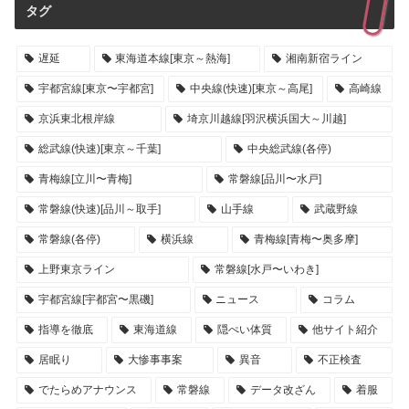
タグ
遅延
東海道本線[東京～熱海]
湘南新宿ライン
宇都宮線[東京〜宇都宮]
中央線(快速)[東京～高尾]
高崎線
京浜東北根岸線
埼京川越線[羽沢横浜国大～川越]
総武線(快速)[東京～千葉]
中央総武線(各停)
青梅線[立川〜青梅]
常磐線[品川〜水戸]
常磐線(快速)[品川～取手]
山手線
武蔵野線
常磐線(各停)
横浜線
青梅線[青梅〜奥多摩]
上野東京ライン
常磐線[水戸〜いわき]
宇都宮線[宇都宮〜黒磯]
ニュース
コラム
指導を徹底
東海道線
隠ぺい体質
他サイト紹介
居眠り
大惨事事案
異音
不正検査
でたらめアナウンス
常磐線
データ改ざん
着服