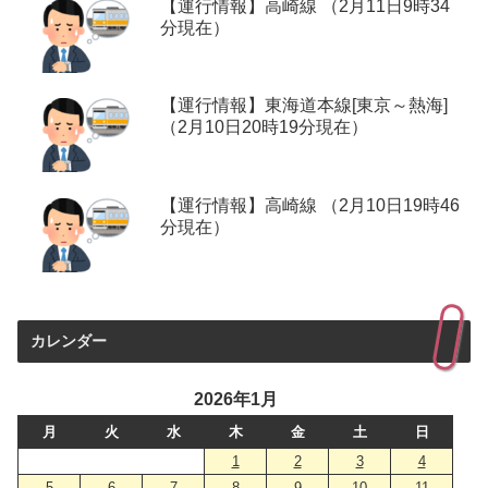
【運行情報】高崎線 （2月11日9時34
分現在）
【運行情報】東海道本線[東京～熱海]
（2月10日20時19分現在）
【運行情報】高崎線 （2月10日19時46
分現在）
カレンダー
2026年1月
月
火
水
木
金
土
日
1
2
3
4
5
6
7
8
9
10
11