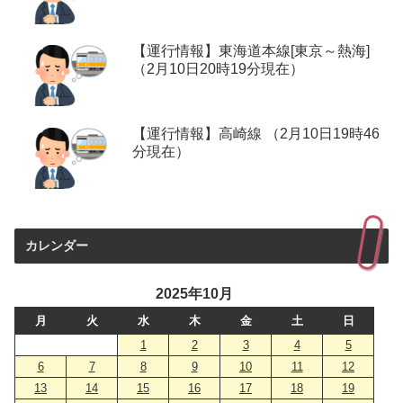
【運行情報】東海道本線[東京～熱海]
（2月10日20時19分現在）
【運行情報】高崎線 （2月10日19時46
分現在）
カレンダー
2025年10月
月
火
水
木
金
土
日
1
2
3
4
5
6
7
8
9
10
11
12
13
14
15
16
17
18
19