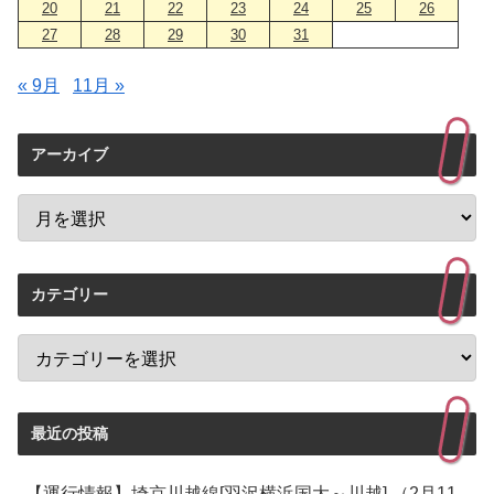
20
21
22
23
24
25
26
27
28
29
30
31
« 9月
11月 »
アーカイブ
カテゴリー
最近の投稿
【運行情報】埼京川越線[羽沢横浜国大～川越] （2月11