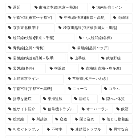
遅延
東海道本線[東京～熱海]
湘南新宿ライン
宇都宮線[東京〜宇都宮]
中央線(快速)[東京～高尾]
高崎線
京浜東北根岸線
埼京川越線[羽沢横浜国大～川越]
総武線(快速)[東京～千葉]
中央総武線(各停)
青梅線[立川〜青梅]
常磐線[品川〜水戸]
常磐線(快速)[品川～取手]
山手線
武蔵野線
常磐線(各停)
横浜線
青梅線[青梅〜奥多摩]
上野東京ライン
常磐線[水戸〜いわき]
宇都宮線[宇都宮〜黒磯]
ニュース
コラム
指導を徹底
東海道線
居眠り
隠ぺい体質
他サイト紹介
信号機トラブル
オーバーラン
飲酒
総武線
川越線
窃盗
閉じ込め
落とし物着服
相次ぐトラブル
不祥事
連結器トラブル
異常な音