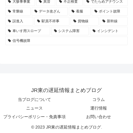
大惨事事案
異音
不正検査
でたらめアナウンス
常磐線
データ改ざん
着服
ポイント故障
誤進入
駅員不祥事
貨物線
新幹線
車いす用スロープ
システム障害
インシデント
信号機故障
JR東の遅延情報まとめブログ
当ブログについて
コラム
ニュース
運行情報
プライバシーポリシー・免責事項
お問い合わせ
© 2023 JR東の遅延情報まとめブログ.