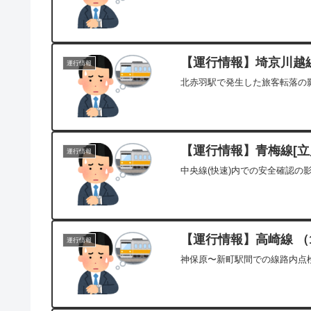
【運行情報】埼京川越線
運行情報
北赤羽駅で発生した旅客転落の影
【運行情報】青梅線[立川
運行情報
中央線(快速)内での安全確認の
【運行情報】高崎線 （1
運行情報
神保原〜新町駅間での線路内点検