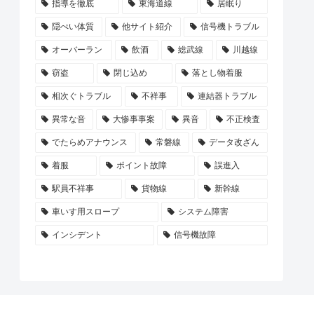
指導を徹底
東海道線
居眠り
隠ぺい体質
他サイト紹介
信号機トラブル
オーバーラン
飲酒
総武線
川越線
窃盗
閉じ込め
落とし物着服
相次ぐトラブル
不祥事
連結器トラブル
異常な音
大惨事事案
異音
不正検査
でたらめアナウンス
常磐線
データ改ざん
着服
ポイント故障
誤進入
駅員不祥事
貨物線
新幹線
車いす用スロープ
システム障害
インシデント
信号機故障