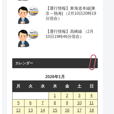
【運行情報】東海道本線[東
京～熱海] （2月10日20時19
分現在）
【運行情報】高崎線 （2月
10日19時46分現在）
カレンダー
2026年1月
月
火
水
木
金
土
日
1
2
3
4
5
6
7
8
9
10
11
12
13
14
15
16
17
18