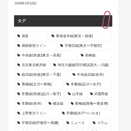
2026年2月10日
タグ
遅延
東海道本線[東京～熱海]
湘南新宿ライン
宇都宮線[東京〜宇都宮]
中央線(快速)[東京～高尾]
高崎線
京浜東北根岸線
埼京川越線[羽沢横浜国大～川越]
総武線(快速)[東京～千葉]
中央総武線(各停)
青梅線[立川〜青梅]
常磐線[品川〜水戸]
常磐線(快速)[品川～取手]
山手線
武蔵野線
常磐線(各停)
横浜線
青梅線[青梅〜奥多摩]
上野東京ライン
常磐線[水戸〜いわき]
宇都宮線[宇都宮〜黒磯]
ニュース
コラム