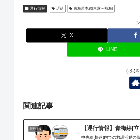
運行情報
遅延
東海道本線[東京～熱海]
X
LINE
(-3
関連記事
【運行情報】青梅線[立川
運行情報
中央線(快速)内での救護活動の