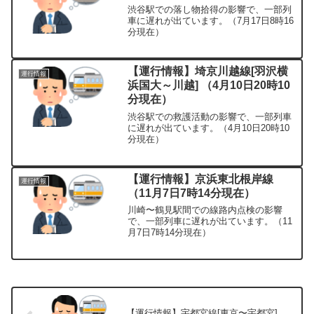
渋谷駅での落し物拾得の影響で、一部列
車に遅れが出ています。（7月17日8時16
分現在）
【運行情報】埼京川越線[羽沢横
運行情報
浜国大～川越] （4月10日20時10
分現在）
渋谷駅での救護活動の影響で、一部列車
に遅れが出ています。（4月10日20時10
分現在）
【運行情報】京浜東北根岸線
運行情報
（11月7日7時14分現在）
川崎〜鶴見駅間での線路内点検の影響
で、一部列車に遅れが出ています。（11
月7日7時14分現在）
【運行情報】宇都宮線[東京〜宇都宮]