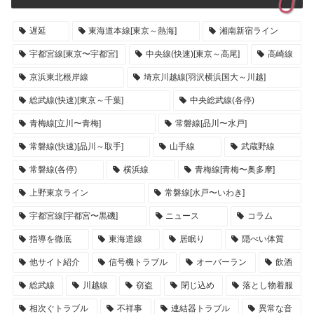
遅延
東海道本線[東京～熱海]
湘南新宿ライン
宇都宮線[東京〜宇都宮]
中央線(快速)[東京～高尾]
高崎線
京浜東北根岸線
埼京川越線[羽沢横浜国大～川越]
総武線(快速)[東京～千葉]
中央総武線(各停)
青梅線[立川〜青梅]
常磐線[品川〜水戸]
常磐線(快速)[品川～取手]
山手線
武蔵野線
常磐線(各停)
横浜線
青梅線[青梅〜奥多摩]
上野東京ライン
常磐線[水戸〜いわき]
宇都宮線[宇都宮〜黒磯]
ニュース
コラム
指導を徹底
東海道線
居眠り
隠ぺい体質
他サイト紹介
信号機トラブル
オーバーラン
飲酒
総武線
川越線
窃盗
閉じ込め
落とし物着服
相次ぐトラブル
不祥事
連結器トラブル
異常な音