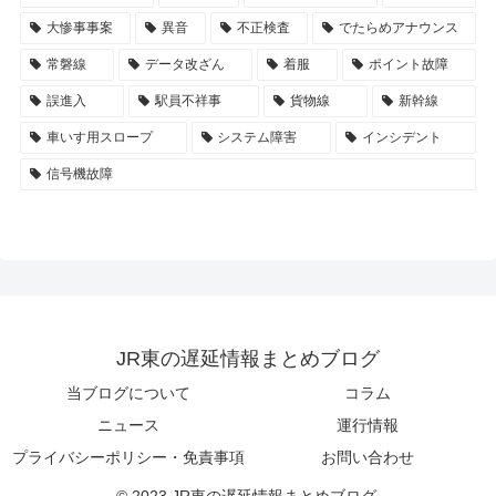
大惨事事案
異音
不正検査
でたらめアナウンス
常磐線
データ改ざん
着服
ポイント故障
誤進入
駅員不祥事
貨物線
新幹線
車いす用スロープ
システム障害
インシデント
信号機故障
JR東の遅延情報まとめブログ
当ブログについて
コラム
ニュース
運行情報
プライバシーポリシー・免責事項
お問い合わせ
© 2023 JR東の遅延情報まとめブログ.