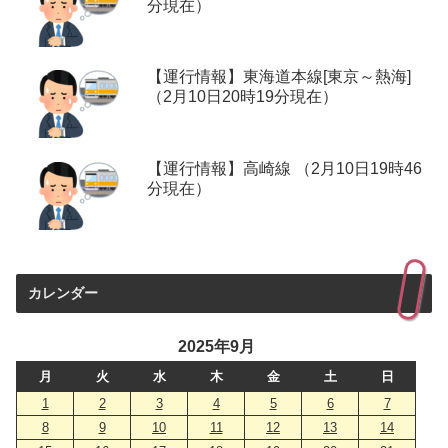
分現在）
【運行情報】東海道本線[東京～熱海]
（2月10日20時19分現在）
【運行情報】高崎線 （2月10日19時46
分現在）
カレンダー
2025年9月
月
火
水
木
金
土
日
1
2
3
4
5
6
7
8
9
10
11
12
13
14