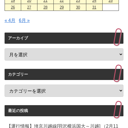
19
20
21
22
23
24
25
26
27
28
29
30
31
« 4月
6月 »
アーカイブ
カテゴリー
最近の投稿
【運行情報】埼京川越線[羽沢横浜国大～川越] （2月11