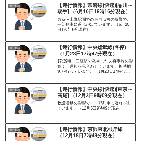
【運行情報】常磐線(快速)[品川～
運行情報
取手] （6月10日19時16分現在）
東京〜上野駅間での車両点検の影響で、
一部列車に遅れが出ています。（6月10
日19時16分現在）
【運行情報】中央総武線(各停)
運行情報
（1月23日17時47分現在）
17:39頃、三鷹駅で発生した人身事故の影
響で、運転を見合わせています。振替輸
送を行っています。（1月23日17時47分
現在）
【運行情報】中央線(快速)[東京～
運行情報
高尾] （12月3日9時09分現在）
救護活動の影響で、一部列車に遅れが出
ています。（12月3日9時09分現在）
【運行情報】京浜東北根岸線
運行情報
（12月18日7時48分現在）