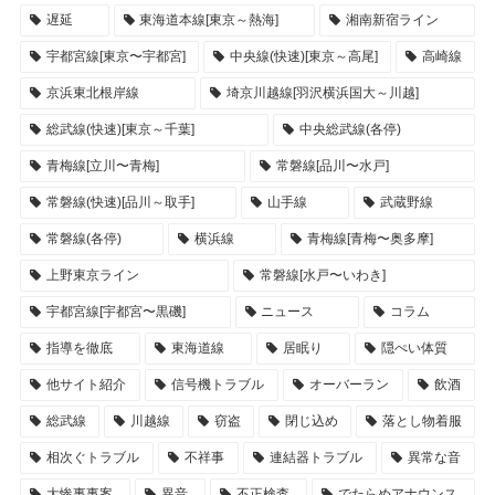
遅延
東海道本線[東京～熱海]
湘南新宿ライン
宇都宮線[東京〜宇都宮]
中央線(快速)[東京～高尾]
高崎線
京浜東北根岸線
埼京川越線[羽沢横浜国大～川越]
総武線(快速)[東京～千葉]
中央総武線(各停)
青梅線[立川〜青梅]
常磐線[品川〜水戸]
常磐線(快速)[品川～取手]
山手線
武蔵野線
常磐線(各停)
横浜線
青梅線[青梅〜奥多摩]
上野東京ライン
常磐線[水戸〜いわき]
宇都宮線[宇都宮〜黒磯]
ニュース
コラム
指導を徹底
東海道線
居眠り
隠ぺい体質
他サイト紹介
信号機トラブル
オーバーラン
飲酒
総武線
川越線
窃盗
閉じ込め
落とし物着服
相次ぐトラブル
不祥事
連結器トラブル
異常な音
大惨事事案
異音
不正検査
でたらめアナウンス