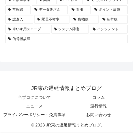
常磐線
データ改ざん
着服
ポイント故障
誤進入
駅員不祥事
貨物線
新幹線
車いす用スロープ
システム障害
インシデント
信号機故障
JR東の遅延情報まとめブログ
当ブログについて
コラム
ニュース
運行情報
プライバシーポリシー・免責事項
お問い合わせ
© 2023 JR東の遅延情報まとめブログ.