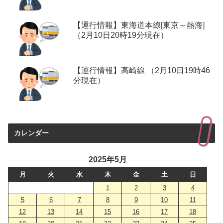
【運行情報】東海道本線[東京～熱海]
（2月10日20時19分現在）
【運行情報】高崎線 （2月10日19時46
分現在）
カレンダー
2025年5月
月
火
水
木
金
土
日
1
2
3
4
5
6
7
8
9
10
11
12
13
14
15
16
17
18