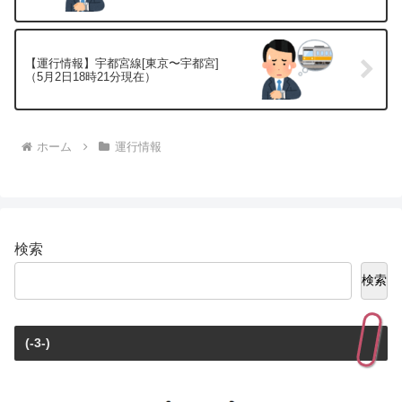
【運行情報】宇都宮線[東京〜宇都宮]
（5月2日18時21分現在）
ホーム
運行情報
検索
検索
(-3-)