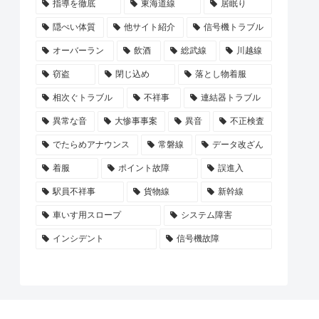
指導を徹底
東海道線
居眠り
隠ぺい体質
他サイト紹介
信号機トラブル
オーバーラン
飲酒
総武線
川越線
窃盗
閉じ込め
落とし物着服
相次ぐトラブル
不祥事
連結器トラブル
異常な音
大惨事事案
異音
不正検査
でたらめアナウンス
常磐線
データ改ざん
着服
ポイント故障
誤進入
駅員不祥事
貨物線
新幹線
車いす用スロープ
システム障害
インシデント
信号機故障