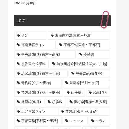
2026年2月10日
タグ
遅延
東海道本線[東京～熱海]
湘南新宿ライン
宇都宮線[東京〜宇都宮]
中央線(快速)[東京～高尾]
高崎線
京浜東北根岸線
埼京川越線[羽沢横浜国大～川越]
総武線(快速)[東京～千葉]
中央総武線(各停)
青梅線[立川〜青梅]
常磐線[品川〜水戸]
常磐線(快速)[品川～取手]
山手線
武蔵野線
常磐線(各停)
横浜線
青梅線[青梅〜奥多摩]
上野東京ライン
常磐線[水戸〜いわき]
宇都宮線[宇都宮〜黒磯]
ニュース
コラム