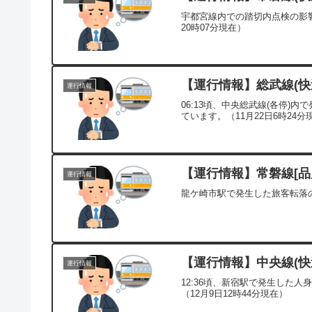
宇都宮線内での踏切内点検の影響
20時07分現在）
【運行情報】総武線(快速
運行情報
06:13頃、中央総武線(各停
ています。（11月22日6時24分
【運行情報】常磐線[品川
運行情報
龍ケ崎市駅で発生した旅客転落の
【運行情報】中央線(快速
運行情報
12:36頃、新宿駅で発生した
（12月9日12時44分現在）