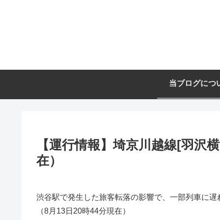
当ブログにつ
【運行情報】埼京川越線[羽沢横浜
在）
渋谷駅で発生した旅客転落の影響で、一部列車に遅
（8月13日20時44分現在）