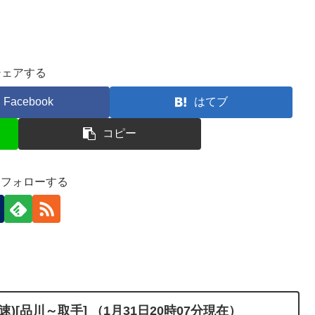
シェアする
Facebook
はてブ
コピー
-)をフォローする
)[品川～取手] （1月31日20時07分現在）