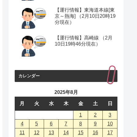
【運行情報】東海道本線[東
京～熱海] （2月10日20時19
分現在）
【運行情報】高崎線 （2月
10日19時46分現在）
カレンダー
2025年8月
月
火
水
木
金
土
日
1
2
3
4
5
6
7
8
9
10
11
12
13
14
15
16
17