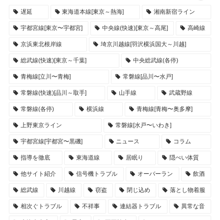
遅延
東海道本線[東京～熱海]
湘南新宿ライン
宇都宮線[東京〜宇都宮]
中央線(快速)[東京～高尾]
高崎線
京浜東北根岸線
埼京川越線[羽沢横浜国大～川越]
総武線(快速)[東京～千葉]
中央総武線(各停)
青梅線[立川〜青梅]
常磐線[品川〜水戸]
常磐線(快速)[品川～取手]
山手線
武蔵野線
常磐線(各停)
横浜線
青梅線[青梅〜奥多摩]
上野東京ライン
常磐線[水戸〜いわき]
宇都宮線[宇都宮〜黒磯]
ニュース
コラム
指導を徹底
東海道線
居眠り
隠ぺい体質
他サイト紹介
信号機トラブル
オーバーラン
飲酒
総武線
川越線
窃盗
閉じ込め
落とし物着服
相次ぐトラブル
不祥事
連結器トラブル
異常な音