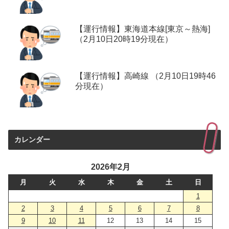
【運行情報】東海道本線[東京～熱海]
（2月10日20時19分現在）
【運行情報】高崎線 （2月10日19時46
分現在）
カレンダー
2026年2月
月
火
水
木
金
土
日
1
2
3
4
5
6
7
8
9
10
11
12
13
14
15