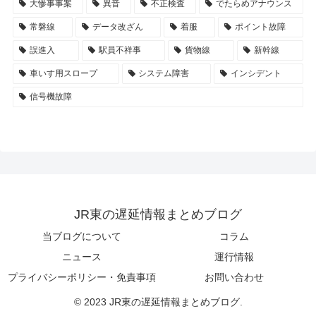
大惨事事案
異音
不正検査
でたらめアナウンス
常磐線
データ改ざん
着服
ポイント故障
誤進入
駅員不祥事
貨物線
新幹線
車いす用スロープ
システム障害
インシデント
信号機故障
JR東の遅延情報まとめブログ
当ブログについて
コラム
ニュース
運行情報
プライバシーポリシー・免責事項
お問い合わせ
© 2023 JR東の遅延情報まとめブログ.