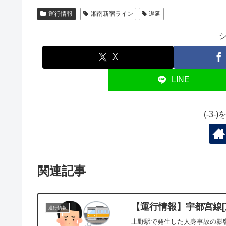
運行情報
湘南新宿ライン
遅延
X
LINE
(-3
関連記事
【運行情報】宇都宮線[東
運行情報
上野駅で発生した人身事故の影