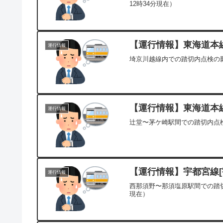
12時34分現在）
【運行情報】東海道本線[
運行情報
埼京川越線内での踏切内点検の影
【運行情報】東海道本線[
運行情報
辻堂〜茅ケ崎駅間での踏切内点検
【運行情報】宇都宮線[宇
運行情報
西那須野〜那須塩原駅間での踏切
現在）