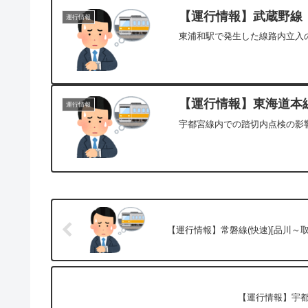
【運行情報】武蔵野線 （
運行情報
東浦和駅で発生した線路内立入の
【運行情報】東海道本線[
運行情報
宇都宮線内での踏切内点検の影響
【運行情報】常磐線(快速)[品川～取手
【運行情報】宇都宮