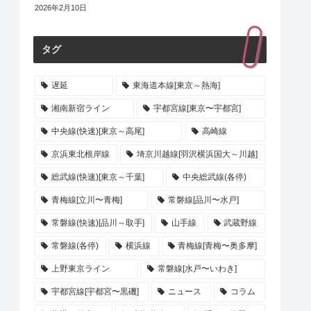
2026年2月10日
タグ
遅延
東海道本線[東京～熱海]
湘南新宿ライン
宇都宮線[東京〜宇都宮]
中央線(快速)[東京～高尾]
高崎線
京浜東北根岸線
埼京川越線[羽沢横浜国大～川越]
総武線(快速)[東京～千葉]
中央総武線(各停)
青梅線[立川〜青梅]
常磐線[品川〜水戸]
常磐線(快速)[品川～取手]
山手線
武蔵野線
常磐線(各停)
横浜線
青梅線[青梅〜奥多摩]
上野東京ライン
常磐線[水戸〜いわき]
宇都宮線[宇都宮〜黒磯]
ニュース
コラム