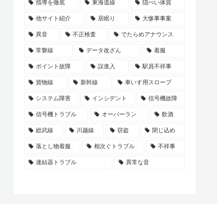
指導を徹底
東海道線
隠ぺい体質
他サイト紹介
居眠り
大惨事事案
異音
不正検査
でたらめアナウンス
常磐線
データ改ざん
着服
ポイント故障
誤進入
駅員不祥事
貨物線
新幹線
車いす用スロープ
システム障害
インシデント
信号機故障
信号機トラブル
オーバーラン
飲酒
総武線
川越線
窃盗
閉じ込め
落とし物着服
相次ぐトラブル
不祥事
連結器トラブル
異常な音