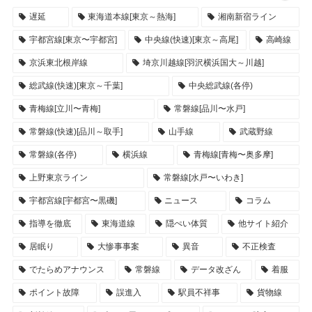
遅延
東海道本線[東京～熱海]
湘南新宿ライン
宇都宮線[東京〜宇都宮]
中央線(快速)[東京～高尾]
高崎線
京浜東北根岸線
埼京川越線[羽沢横浜国大～川越]
総武線(快速)[東京～千葉]
中央総武線(各停)
青梅線[立川〜青梅]
常磐線[品川〜水戸]
常磐線(快速)[品川～取手]
山手線
武蔵野線
常磐線(各停)
横浜線
青梅線[青梅〜奥多摩]
上野東京ライン
常磐線[水戸〜いわき]
宇都宮線[宇都宮〜黒磯]
ニュース
コラム
指導を徹底
東海道線
隠ぺい体質
他サイト紹介
居眠り
大惨事事案
異音
不正検査
でたらめアナウンス
常磐線
データ改ざん
着服
ポイント故障
誤進入
駅員不祥事
貨物線