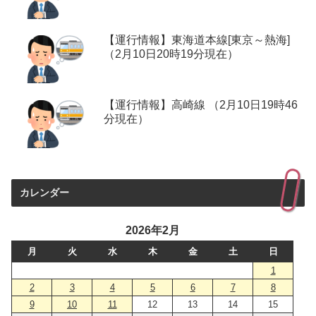
【運行情報】東海道本線[東京～熱海]
（2月10日20時19分現在）
【運行情報】高崎線 （2月10日19時46
分現在）
カレンダー
2026年2月
月
火
水
木
金
土
日
1
2
3
4
5
6
7
8
9
10
11
12
13
14
15