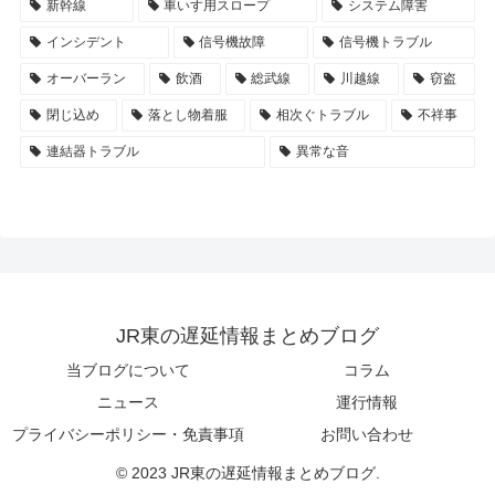
新幹線
車いす用スロープ
システム障害
インシデント
信号機故障
信号機トラブル
オーバーラン
飲酒
総武線
川越線
窃盗
閉じ込め
落とし物着服
相次ぐトラブル
不祥事
連結器トラブル
異常な音
JR東の遅延情報まとめブログ
当ブログについて
コラム
ニュース
運行情報
プライバシーポリシー・免責事項
お問い合わせ
© 2023 JR東の遅延情報まとめブログ.