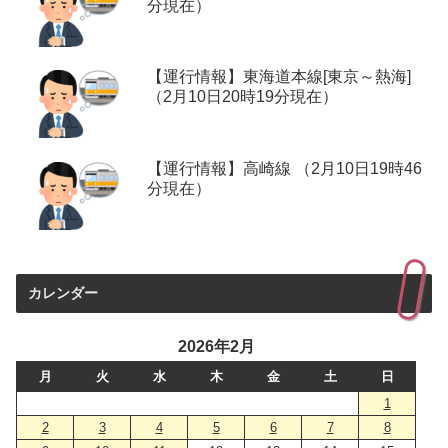
分現在）
【運行情報】東海道本線[東京～熱海]
（2月10日20時19分現在）
【運行情報】高崎線 （2月10日19時46
分現在）
カレンダー
2026年2月
月
火
水
木
金
土
日
1
2
3
4
5
6
7
8