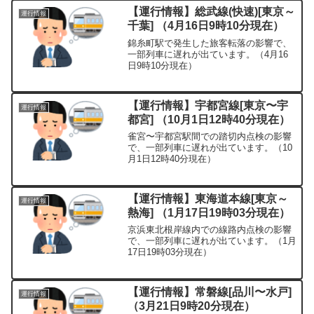
【運行情報】総武線(快速)[東京～
運行情報
千葉] （4月16日9時10分現在）
錦糸町駅で発生した旅客転落の影響で、
一部列車に遅れが出ています。（4月16
日9時10分現在）
【運行情報】宇都宮線[東京〜宇
運行情報
都宮] （10月1日12時40分現在）
雀宮〜宇都宮駅間での踏切内点検の影響
で、一部列車に遅れが出ています。（10
月1日12時40分現在）
【運行情報】東海道本線[東京～
運行情報
熱海] （1月17日19時03分現在）
京浜東北根岸線内での線路内点検の影響
で、一部列車に遅れが出ています。（1月
17日19時03分現在）
【運行情報】常磐線[品川〜水戸]
運行情報
（3月21日9時20分現在）