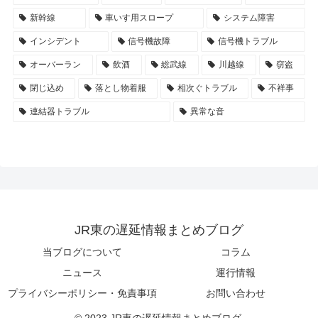
新幹線
車いす用スロープ
システム障害
インシデント
信号機故障
信号機トラブル
オーバーラン
飲酒
総武線
川越線
窃盗
閉じ込め
落とし物着服
相次ぐトラブル
不祥事
連結器トラブル
異常な音
JR東の遅延情報まとめブログ
当ブログについて
コラム
ニュース
運行情報
プライバシーポリシー・免責事項
お問い合わせ
© 2023 JR東の遅延情報まとめブログ.