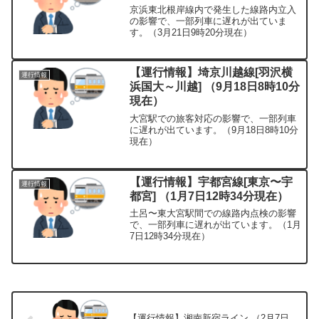
京浜東北根岸線内で発生した線路内立入
の影響で、一部列車に遅れが出ていま
す。（3月21日9時20分現在）
【運行情報】埼京川越線[羽沢横
運行情報
浜国大～川越] （9月18日8時10分
現在）
大宮駅での旅客対応の影響で、一部列車
に遅れが出ています。（9月18日8時10分
現在）
【運行情報】宇都宮線[東京〜宇
運行情報
都宮] （1月7日12時34分現在）
土呂〜東大宮駅間での線路内点検の影響
で、一部列車に遅れが出ています。（1月
7日12時34分現在）
【運行情報】湘南新宿ライン （2月7日