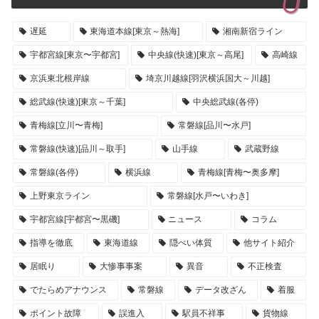
遅延
東海道本線[東京～熱海]
湘南新宿ライン
宇都宮線[東京〜宇都宮]
中央線(快速)[東京～高尾]
高崎線
京浜東北根岸線
埼京川越線[羽沢横浜国大～川越]
総武線(快速)[東京～千葉]
中央総武線(各停)
青梅線[立川〜青梅]
常磐線[品川〜水戸]
常磐線(快速)[品川～取手]
山手線
武蔵野線
常磐線(各停)
横浜線
青梅線[青梅〜奥多摩]
上野東京ライン
常磐線[水戸〜いわき]
宇都宮線[宇都宮〜黒磯]
ニュース
コラム
指導を徹底
東海道線
隠ぺい体質
他サイト紹介
居眠り
大惨事事案
異音
不正検査
でたらめアナウンス
常磐線
データ改ざん
着服
ポイント故障
誤進入
駅員不祥事
貨物線