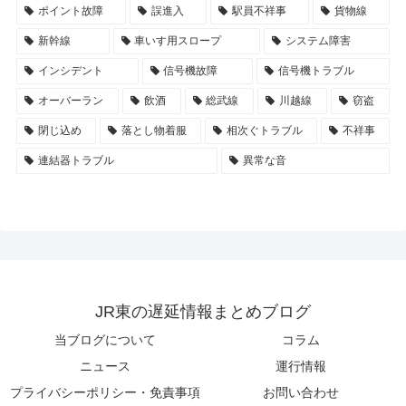
ポイント故障
誤進入
駅員不祥事
貨物線
新幹線
車いす用スロープ
システム障害
インシデント
信号機故障
信号機トラブル
オーバーラン
飲酒
総武線
川越線
窃盗
閉じ込め
落とし物着服
相次ぐトラブル
不祥事
連結器トラブル
異常な音
JR東の遅延情報まとめブログ
当ブログについて
コラム
ニュース
運行情報
プライバシーポリシー・免責事項
お問い合わせ