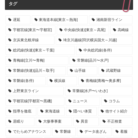
タグ
遅延
東海道本線[東京～熱海]
湘南新宿ライン
宇都宮線[東京〜宇都宮]
中央線(快速)[東京～高尾]
高崎線
京浜東北根岸線
埼京川越線[羽沢横浜国大～川越]
総武線(快速)[東京～千葉]
中央総武線(各停)
青梅線[立川〜青梅]
常磐線[品川〜水戸]
常磐線(快速)[品川～取手]
山手線
武蔵野線
常磐線(各停)
横浜線
青梅線[青梅〜奥多摩]
上野東京ライン
常磐線[水戸〜いわき]
宇都宮線[宇都宮〜黒磯]
ニュース
コラム
指導を徹底
東海道線
隠ぺい体質
他サイト紹介
居眠り
大惨事事案
異音
不正検査
でたらめアナウンス
常磐線
データ改ざん
着服