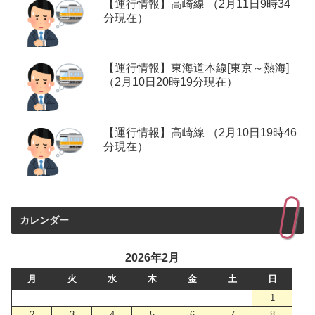
【運行情報】高崎線 （2月11日9時34
分現在）
【運行情報】東海道本線[東京～熱海]
（2月10日20時19分現在）
【運行情報】高崎線 （2月10日19時46
分現在）
カレンダー
2026年2月
月
火
水
木
金
土
日
1
2
3
4
5
6
7
8