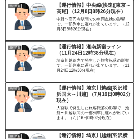
【運行情報】中央線(快速)[東京～
運行情報
高尾] （12月8日8時26分現在）
中野〜高円寺駅間での車両点検の影響
で、一部列車に遅れが出ています。（12
月8日8時26分現在）
【運行情報】湘南新宿ライン
運行情報
（11月24日12時38分現在）
埼京川越線内で発生した旅客転落の影響
で、一部列車に遅れが出ています。（11
月24日12時38分現在）
【運行情報】埼京川越線[羽沢横
運行情報
浜国大～川越] （7月16日0時02分
現在）
大宮駅で発生した旅客転落の影響で、池
袋〜川越駅間の一部列車に遅れが出てい
ます。（7月16日0時02分現在）
【運行情報】埼京川越線[羽沢横
運行情報