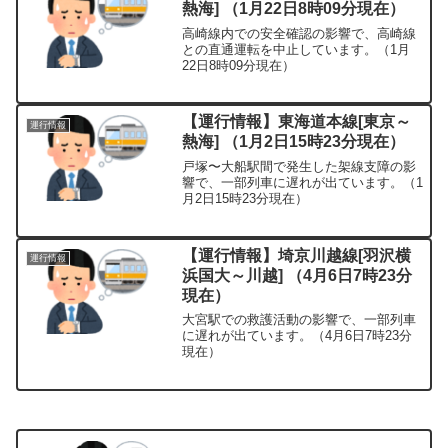
熱海] （1月22日8時09分現在）
高崎線内での安全確認の影響で、高崎線
との直通運転を中止しています。（1月
22日8時09分現在）
【運行情報】東海道本線[東京～
運行情報
熱海] （1月2日15時23分現在）
戸塚〜大船駅間で発生した架線支障の影
響で、一部列車に遅れが出ています。（1
月2日15時23分現在）
【運行情報】埼京川越線[羽沢横
運行情報
浜国大～川越] （4月6日7時23分
現在）
大宮駅での救護活動の影響で、一部列車
に遅れが出ています。（4月6日7時23分
現在）