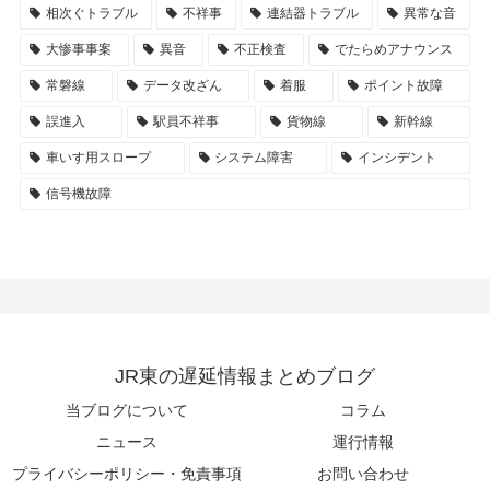
相次ぐトラブル
不祥事
連結器トラブル
異常な音
大惨事事案
異音
不正検査
でたらめアナウンス
常磐線
データ改ざん
着服
ポイント故障
誤進入
駅員不祥事
貨物線
新幹線
車いす用スロープ
システム障害
インシデント
信号機故障
JR東の遅延情報まとめブログ
当ブログについて
コラム
ニュース
運行情報
プライバシーポリシー・免責事項
お問い合わせ