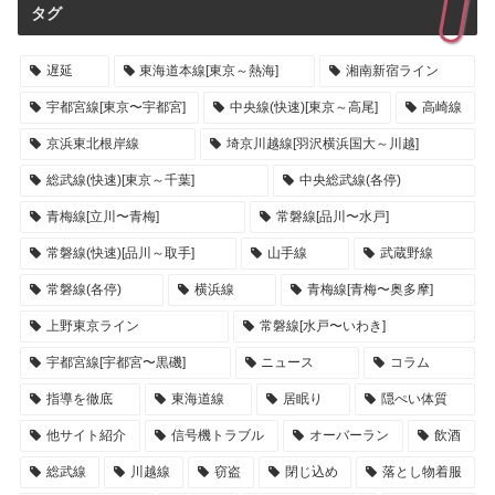
タグ
遅延
東海道本線[東京～熱海]
湘南新宿ライン
宇都宮線[東京〜宇都宮]
中央線(快速)[東京～高尾]
高崎線
京浜東北根岸線
埼京川越線[羽沢横浜国大～川越]
総武線(快速)[東京～千葉]
中央総武線(各停)
青梅線[立川〜青梅]
常磐線[品川〜水戸]
常磐線(快速)[品川～取手]
山手線
武蔵野線
常磐線(各停)
横浜線
青梅線[青梅〜奥多摩]
上野東京ライン
常磐線[水戸〜いわき]
宇都宮線[宇都宮〜黒磯]
ニュース
コラム
指導を徹底
東海道線
居眠り
隠ぺい体質
他サイト紹介
信号機トラブル
オーバーラン
飲酒
総武線
川越線
窃盗
閉じ込め
落とし物着服