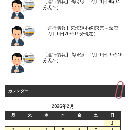
【運行情報】高崎線 （2月11日9時34
分現在）
【運行情報】東海道本線[東京～熱海]
（2月10日20時19分現在）
【運行情報】高崎線 （2月10日19時46
分現在）
カレンダー
2026年2月
月
火
水
木
金
土
日
1
2
3
4
5
6
7
8