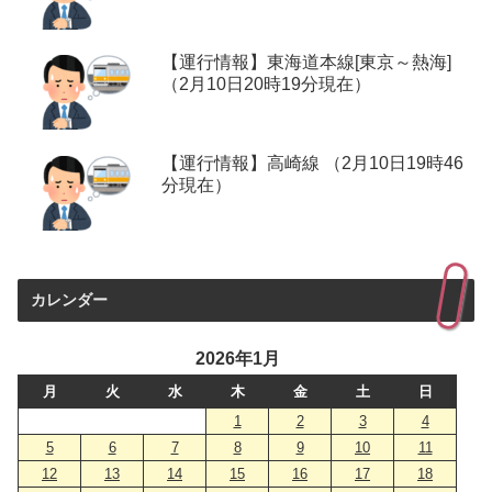
【運行情報】東海道本線[東京～熱海]
（2月10日20時19分現在）
【運行情報】高崎線 （2月10日19時46
分現在）
カレンダー
2026年1月
月
火
水
木
金
土
日
1
2
3
4
5
6
7
8
9
10
11
12
13
14
15
16
17
18