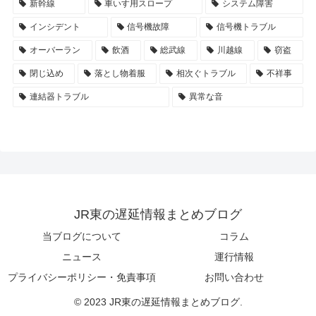
新幹線
車いす用スロープ
システム障害
インシデント
信号機故障
信号機トラブル
オーバーラン
飲酒
総武線
川越線
窃盗
閉じ込め
落とし物着服
相次ぐトラブル
不祥事
連結器トラブル
異常な音
JR東の遅延情報まとめブログ
当ブログについて
コラム
ニュース
運行情報
プライバシーポリシー・免責事項
お問い合わせ
© 2023 JR東の遅延情報まとめブログ.