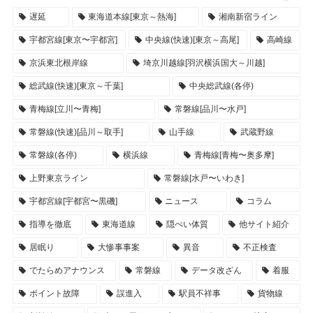
遅延
東海道本線[東京～熱海]
湘南新宿ライン
宇都宮線[東京〜宇都宮]
中央線(快速)[東京～高尾]
高崎線
京浜東北根岸線
埼京川越線[羽沢横浜国大～川越]
総武線(快速)[東京～千葉]
中央総武線(各停)
青梅線[立川〜青梅]
常磐線[品川〜水戸]
常磐線(快速)[品川～取手]
山手線
武蔵野線
常磐線(各停)
横浜線
青梅線[青梅〜奥多摩]
上野東京ライン
常磐線[水戸〜いわき]
宇都宮線[宇都宮〜黒磯]
ニュース
コラム
指導を徹底
東海道線
隠ぺい体質
他サイト紹介
居眠り
大惨事事案
異音
不正検査
でたらめアナウンス
常磐線
データ改ざん
着服
ポイント故障
誤進入
駅員不祥事
貨物線