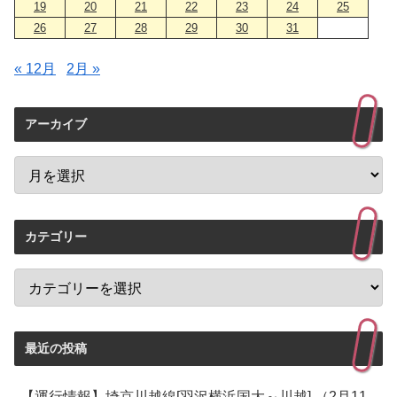
19
20
21
22
23
24
25
26
27
28
29
30
31
« 12月
2月 »
アーカイブ
カテゴリー
最近の投稿
【運行情報】埼京川越線[羽沢横浜国大～川越] （2月11