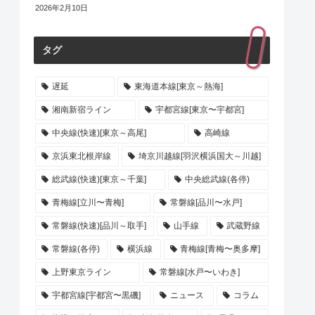
2026年2月10日
タグ
遅延
東海道本線[東京～熱海]
湘南新宿ライン
宇都宮線[東京〜宇都宮]
中央線(快速)[東京～高尾]
高崎線
京浜東北根岸線
埼京川越線[羽沢横浜国大～川越]
総武線(快速)[東京～千葉]
中央総武線(各停)
青梅線[立川〜青梅]
常磐線[品川〜水戸]
常磐線(快速)[品川～取手]
山手線
武蔵野線
常磐線(各停)
横浜線
青梅線[青梅〜奥多摩]
上野東京ライン
常磐線[水戸〜いわき]
宇都宮線[宇都宮〜黒磯]
ニュース
コラム