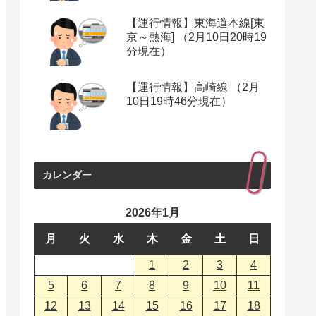
【運行情報】東海道本線[東
京～熱海] （2月10日20時19
分現在）
【運行情報】高崎線 （2月
10日19時46分現在）
カレンダー
2026年1月
月
火
水
木
金
土
日
1
2
3
4
5
6
7
8
9
10
11
12
13
14
15
16
17
18