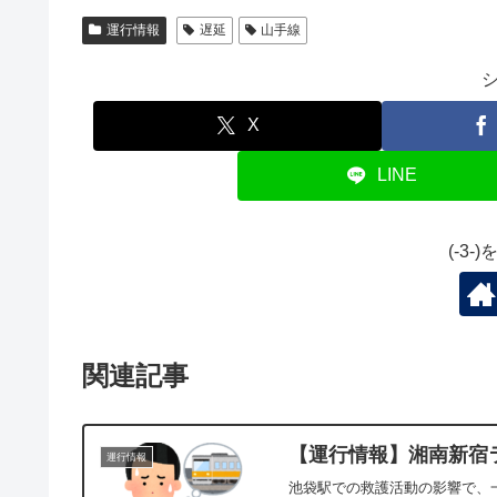
運行情報
遅延
山手線
X
LINE
(-3
関連記事
【運行情報】湘南新宿ライ
運行情報
池袋駅での救護活動の影響で、一