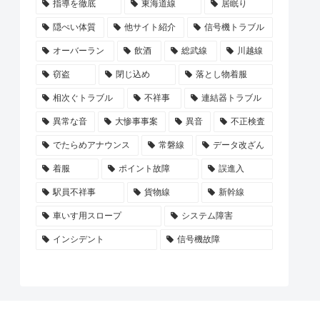
指導を徹底
東海道線
居眠り
隠ぺい体質
他サイト紹介
信号機トラブル
オーバーラン
飲酒
総武線
川越線
窃盗
閉じ込め
落とし物着服
相次ぐトラブル
不祥事
連結器トラブル
異常な音
大惨事事案
異音
不正検査
でたらめアナウンス
常磐線
データ改ざん
着服
ポイント故障
誤進入
駅員不祥事
貨物線
新幹線
車いす用スロープ
システム障害
インシデント
信号機故障