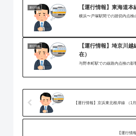
【運行情報】東海道本線[
運行情報
横浜〜戸塚駅間での踏切内点検の
【運行情報】埼京川越線[
運行情報
在）
与野本町駅での線路内点検の影響
【運行情報】京浜東北根岸線 （1月
【運行情報