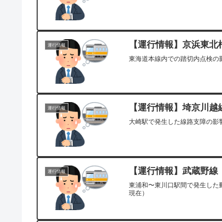
【運行情報】京浜東北根
運行情報
東海道本線内での踏切内点検の影
【運行情報】埼京川越線[
運行情報
大崎駅で発生した線路支障の影響
【運行情報】武蔵野線 （
運行情報
東浦和〜東川口駅間で発生した動
現在）