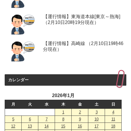
【運行情報】東海道本線[東京～熱海]
（2月10日20時19分現在）
【運行情報】高崎線 （2月10日19時46
分現在）
カレンダー
2026年1月
月
火
水
木
金
土
日
1
2
3
4
5
6
7
8
9
10
11
12
13
14
15
16
17
18