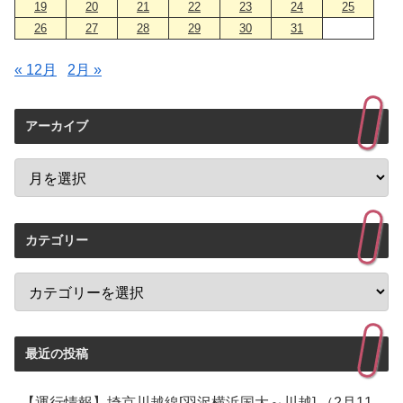
19
20
21
22
23
24
25
26
27
28
29
30
31
« 12月
2月 »
アーカイブ
カテゴリー
最近の投稿
【運行情報】埼京川越線[羽沢横浜国大～川越] （2月11