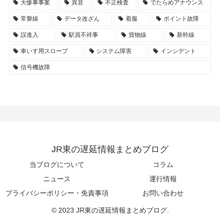
大惨事事案
異音
不正検査
でたらめアナウンス
常磐線
データ改ざん
着服
ポイント故障
誤進入
駅員不祥事
貨物線
新幹線
車いす用スロープ
システム障害
インシデント
信号機故障
JR東の遅延情報まとめブログ
当ブログについて
コラム
ニュース
運行情報
プライバシーポリシー・免責事項
お問い合わせ
© 2023 JR東の遅延情報まとめブログ.