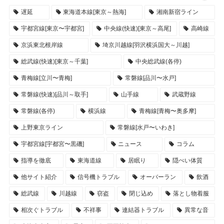
遅延
東海道本線[東京～熱海]
湘南新宿ライン
宇都宮線[東京〜宇都宮]
中央線(快速)[東京～高尾]
高崎線
京浜東北根岸線
埼京川越線[羽沢横浜国大～川越]
総武線(快速)[東京～千葉]
中央総武線(各停)
青梅線[立川〜青梅]
常磐線[品川〜水戸]
常磐線(快速)[品川～取手]
山手線
武蔵野線
常磐線(各停)
横浜線
青梅線[青梅〜奥多摩]
上野東京ライン
常磐線[水戸〜いわき]
宇都宮線[宇都宮〜黒磯]
ニュース
コラム
指導を徹底
東海道線
居眠り
隠ぺい体質
他サイト紹介
信号機トラブル
オーバーラン
飲酒
総武線
川越線
窃盗
閉じ込め
落とし物着服
相次ぐトラブル
不祥事
連結器トラブル
異常な音