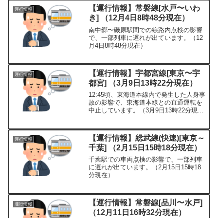
【運行情報】常磐線[水戸〜いわ
運行情報
き] （12月4日8時48分現在）
南中郷〜磯原駅間での線路内点検の影響
で、一部列車に遅れが出ています。（12
月4日8時48分現在）
【運行情報】宇都宮線[東京〜宇
運行情報
都宮] （3月9日13時22分現在）
12:45頃、東海道本線内で発生した人身事
故の影響で、東海道本線との直通運転を
中止しています。（3月9日13時22分現
在）
【運行情報】総武線(快速)[東京～
運行情報
千葉] （2月15日15時18分現在）
千葉駅での車両点検の影響で、一部列車
に遅れが出ています。（2月15日15時18
分現在）
【運行情報】常磐線[品川〜水戸]
運行情報
（12月11日16時32分現在）