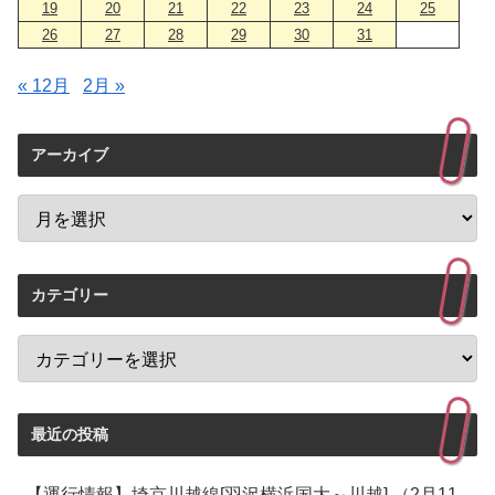
19
20
21
22
23
24
25
26
27
28
29
30
31
« 12月
2月 »
アーカイブ
カテゴリー
最近の投稿
【運行情報】埼京川越線[羽沢横浜国大～川越] （2月11