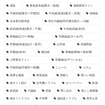
遅延
東海道本線[東京～熱海]
湘南新宿ライン
宇都宮線[東京〜宇都宮]
中央線(快速)[東京～高尾]
高崎線
京浜東北根岸線
埼京川越線[羽沢横浜国大～川越]
総武線(快速)[東京～千葉]
中央総武線(各停)
青梅線[立川〜青梅]
常磐線[品川〜水戸]
常磐線(快速)[品川～取手]
山手線
武蔵野線
常磐線(各停)
横浜線
青梅線[青梅〜奥多摩]
上野東京ライン
常磐線[水戸〜いわき]
宇都宮線[宇都宮〜黒磯]
ニュース
コラム
指導を徹底
東海道線
居眠り
隠ぺい体質
他サイト紹介
信号機トラブル
オーバーラン
飲酒
総武線
川越線
窃盗
閉じ込め
落とし物着服
相次ぐトラブル
不祥事
連結器トラブル
異常な音