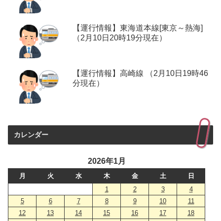
【運行情報】東海道本線[東京～熱海]
（2月10日20時19分現在）
【運行情報】高崎線 （2月10日19時46
分現在）
カレンダー
2026年1月
月
火
水
木
金
土
日
1
2
3
4
5
6
7
8
9
10
11
12
13
14
15
16
17
18