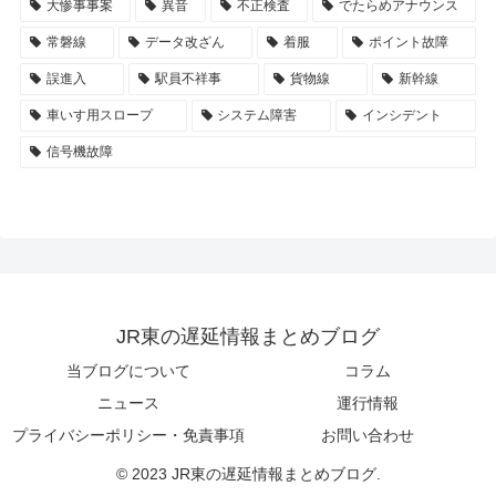
大惨事事案
異音
不正検査
でたらめアナウンス
常磐線
データ改ざん
着服
ポイント故障
誤進入
駅員不祥事
貨物線
新幹線
車いす用スロープ
システム障害
インシデント
信号機故障
JR東の遅延情報まとめブログ
当ブログについて
コラム
ニュース
運行情報
プライバシーポリシー・免責事項
お問い合わせ
© 2023 JR東の遅延情報まとめブログ.