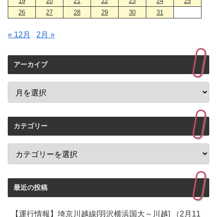
19
20
21
22
23
24
25
26
27
28
29
30
31
« 12月
2月 »
アーカイブ
カテゴリー
最近の投稿
【運行情報】埼京川越線[羽沢横浜国大～川越] （2月11