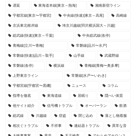
遅延
東海道本線[東京～熱海]
湘南新宿ライン
宇都宮線[東京〜宇都宮]
中央線(快速)[東京～高尾]
高崎線
京浜東北根岸線
埼京川越線[羽沢横浜国大～川越]
総武線(快速)[東京～千葉]
中央総武線(各停)
青梅線[立川〜青梅]
常磐線[品川〜水戸]
常磐線(快速)[品川～取手]
山手線
武蔵野線
常磐線(各停)
横浜線
青梅線[青梅〜奥多摩]
上野東京ライン
常磐線[水戸〜いわき]
宇都宮線[宇都宮〜黒磯]
ニュース
コラム
指導を徹底
東海道線
居眠り
隠ぺい体質
他サイト紹介
信号機トラブル
オーバーラン
飲酒
総武線
川越線
窃盗
閉じ込め
落とし物着服
相次ぐトラブル
不祥事
連結器トラブル
異常な音
大惨事事案
異音
不正検査
でたらめアナウンス