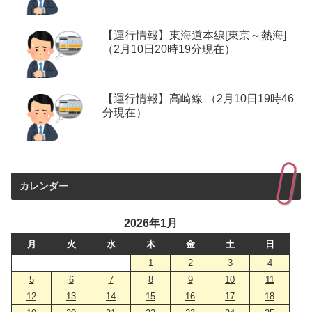
【運行情報】東海道本線[東京～熱海]
（2月10日20時19分現在）
【運行情報】高崎線 （2月10日19時46
分現在）
カレンダー
2026年1月
月
火
水
木
金
土
日
1
2
3
4
5
6
7
8
9
10
11
12
13
14
15
16
17
18