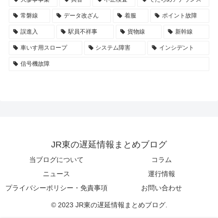
常磐線
データ改ざん
着服
ポイント故障
誤進入
駅員不祥事
貨物線
新幹線
車いす用スロープ
システム障害
インシデント
信号機故障
JR東の遅延情報まとめブログ
当ブログについて
コラム
ニュース
運行情報
プライバシーポリシー・免責事項
お問い合わせ
© 2023 JR東の遅延情報まとめブログ.