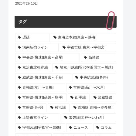
2026年2月10日
タグ
遅延
東海道本線[東京～熱海]
湘南新宿ライン
宇都宮線[東京〜宇都宮]
中央線(快速)[東京～高尾]
高崎線
京浜東北根岸線
埼京川越線[羽沢横浜国大～川越]
総武線(快速)[東京～千葉]
中央総武線(各停)
青梅線[立川〜青梅]
常磐線[品川〜水戸]
常磐線(快速)[品川～取手]
山手線
武蔵野線
常磐線(各停)
横浜線
青梅線[青梅〜奥多摩]
上野東京ライン
常磐線[水戸〜いわき]
宇都宮線[宇都宮〜黒磯]
ニュース
コラム