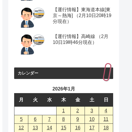
【運行情報】東海道本線[東
京～熱海] （2月10日20時19
分現在）
【運行情報】高崎線 （2月
10日19時46分現在）
カレンダー
2026年1月
月
火
水
木
金
土
日
1
2
3
4
5
6
7
8
9
10
11
12
13
14
15
16
17
18