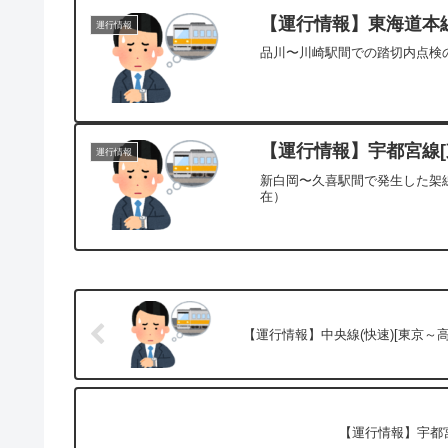
【運行情報】東海道本線[
運行情報
品川〜川崎駅間での踏切内点検の
【運行情報】宇都宮線[東
運行情報
新白岡〜久喜駅間で発生した架線
在）
【運行情報】中央線(快速)[東京～高
【運行情報】宇都宮