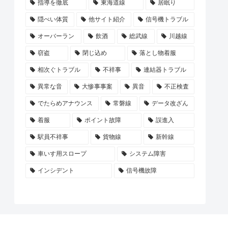
指導を徹底
東海道線
居眠り
隠ぺい体質
他サイト紹介
信号機トラブル
オーバーラン
飲酒
総武線
川越線
窃盗
閉じ込め
落とし物着服
相次ぐトラブル
不祥事
連結器トラブル
異常な音
大惨事事案
異音
不正検査
でたらめアナウンス
常磐線
データ改ざん
着服
ポイント故障
誤進入
駅員不祥事
貨物線
新幹線
車いす用スロープ
システム障害
インシデント
信号機故障