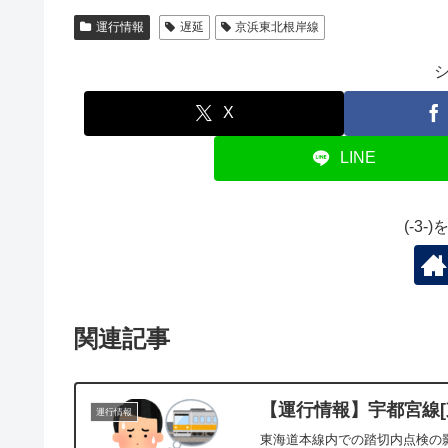
運行情報
遅延
京浜東北根岸線
X
LINE
(-3
関連記事
【運行情報】宇都宮線[東
運行情報
東海道本線内での踏切内点検の影