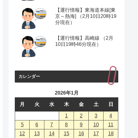
【運行情報】東海道本線[東
京～熱海] （2月10日20時19
分現在）
【運行情報】高崎線 （2月
10日19時46分現在）
カレンダー
2026年1月
月
火
水
木
金
土
日
1
2
3
4
5
6
7
8
9
10
11
12
13
14
15
16
17
18