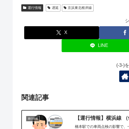
運行情報
遅延
京浜東北根岸線
X
LINE
(-3
関連記事
【運行情報】横浜線 （
運行情報
橋本駅での車両点検の影響で、一