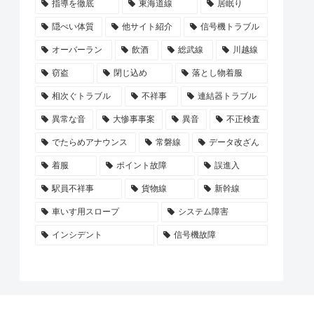
指導を徹底
東海道線
居眠り
隠ぺい体質
他サイト紹介
信号機トラブル
オーバーラン
飲酒
総武線
川越線
窃盗
閉じ込め
落とし物着服
相次ぐトラブル
不祥事
連結器トラブル
異常な音
大惨事事案
異音
不正検査
でたらめアナウンス
常磐線
データ改ざん
着服
ポイント故障
誤進入
駅員不祥事
貨物線
新幹線
車いす用スロープ
システム障害
インシデント
信号機故障