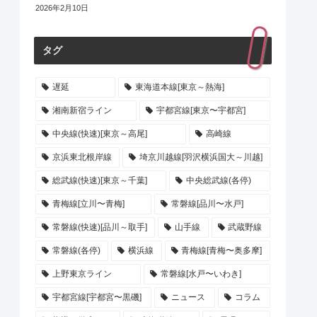
2026年2月10日
タグ
遅延
東海道本線[東京～熱海]
湘南新宿ライン
宇都宮線[東京〜宇都宮]
中央線(快速)[東京～高尾]
高崎線
京浜東北根岸線
埼京川越線[羽沢横浜国大～川越]
総武線(快速)[東京～千葉]
中央総武線(各停)
青梅線[立川〜青梅]
常磐線[品川〜水戸]
常磐線(快速)[品川～取手]
山手線
武蔵野線
常磐線(各停)
横浜線
青梅線[青梅〜奥多摩]
上野東京ライン
常磐線[水戸〜いわき]
宇都宮線[宇都宮〜黒磯]
ニュース
コラム