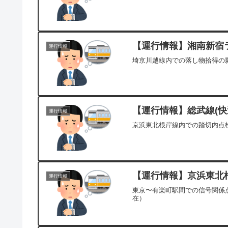
【運行情報】湘南新宿ラ
運行情報
埼京川越線内での落し物拾得の影
【運行情報】総武線(快速
運行情報
京浜東北根岸線内での踏切内点検
【運行情報】京浜東北根
運行情報
東京〜有楽町駅間での信号関係点
在）