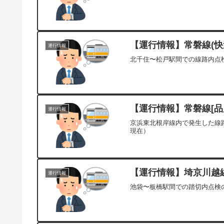
【運行情報】常磐線(快速
運行情報
北千住〜松戸駅間での線路内点検
【運行情報】常磐線[品川
運行情報
京浜東北根岸線内で発生した線路
現在）
【運行情報】埼京川越線
運行情報
池袋〜板橋駅間での踏切内点検の