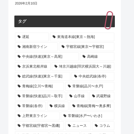
2026年2月10日
タグ
遅延
東海道本線[東京～熱海]
湘南新宿ライン
宇都宮線[東京〜宇都宮]
中央線(快速)[東京～高尾]
高崎線
京浜東北根岸線
埼京川越線[羽沢横浜国大～川越]
総武線(快速)[東京～千葉]
中央総武線(各停)
青梅線[立川〜青梅]
常磐線[品川〜水戸]
常磐線(快速)[品川～取手]
山手線
武蔵野線
常磐線(各停)
横浜線
青梅線[青梅〜奥多摩]
上野東京ライン
常磐線[水戸〜いわき]
宇都宮線[宇都宮〜黒磯]
ニュース
コラム