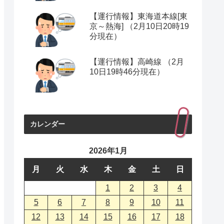
【運行情報】東海道本線[東
京～熱海] （2月10日20時19
分現在）
【運行情報】高崎線 （2月
10日19時46分現在）
カレンダー
2026年1月
月
火
水
木
金
土
日
1
2
3
4
5
6
7
8
9
10
11
12
13
14
15
16
17
18