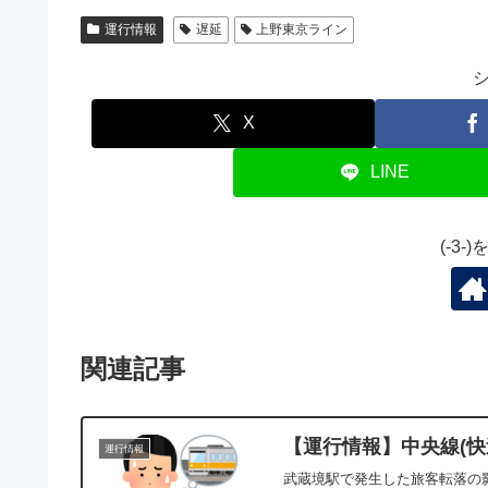
運行情報
遅延
上野東京ライン
X
LINE
(-3
関連記事
【運行情報】中央線(快速
運行情報
武蔵境駅で発生した旅客転落の影