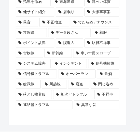
指導を徹底
東海道線
隠ぺい体質
他サイト紹介
居眠り
大惨事事案
異音
不正検査
でたらめアナウンス
常磐線
データ改ざん
着服
ポイント故障
誤進入
駅員不祥事
貨物線
新幹線
車いす用スロープ
システム障害
インシデント
信号機故障
信号機トラブル
オーバーラン
飲酒
総武線
川越線
窃盗
閉じ込め
落とし物着服
相次ぐトラブル
不祥事
連結器トラブル
異常な音