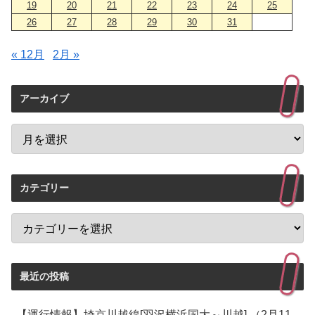
19
20
21
22
23
24
25
26
27
28
29
30
31
« 12月
2月 »
アーカイブ
カテゴリー
最近の投稿
【運行情報】埼京川越線[羽沢横浜国大～川越] （2月11