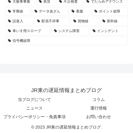
大惨事事案
異音
不正検査
でたらめアナウンス
常磐線
データ改ざん
着服
ポイント故障
誤進入
駅員不祥事
貨物線
新幹線
車いす用スロープ
システム障害
インシデント
信号機故障
JR東の遅延情報まとめブログ
当ブログについて
コラム
ニュース
運行情報
プライバシーポリシー・免責事項
お問い合わせ
© 2023 JR東の遅延情報まとめブログ.