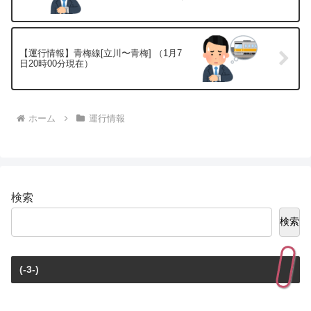
【運行情報】青梅線[立川〜青梅] （1月7
日20時00分現在）
ホーム
運行情報
検索
検索
(-3-)