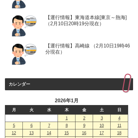
【運行情報】東海道本線[東京～熱海]
（2月10日20時19分現在）
【運行情報】高崎線 （2月10日19時46
分現在）
カレンダー
2026年1月
月
火
水
木
金
土
日
1
2
3
4
5
6
7
8
9
10
11
12
13
14
15
16
17
18