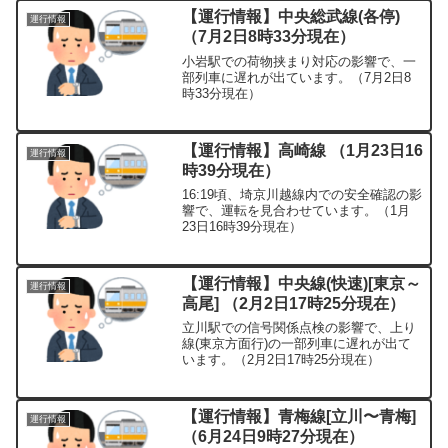
【運行情報】中央総武線(各停)
運行情報
（7月2日8時33分現在）
小岩駅での荷物挟まり対応の影響で、一
部列車に遅れが出ています。（7月2日8
時33分現在）
【運行情報】高崎線 （1月23日16
運行情報
時39分現在）
16:19頃、埼京川越線内での安全確認の影
響で、運転を見合わせています。（1月
23日16時39分現在）
【運行情報】中央線(快速)[東京～
運行情報
高尾] （2月2日17時25分現在）
立川駅での信号関係点検の影響で、上り
線(東京方面行)の一部列車に遅れが出て
います。（2月2日17時25分現在）
【運行情報】青梅線[立川〜青梅]
運行情報
（6月24日9時27分現在）