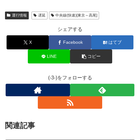
運行情報
遅延
中央線(快速)[東京～高尾]
シェアする
X
Facebook
はてブ
LINE
コピー
(-3-)をフォローする
関連記事