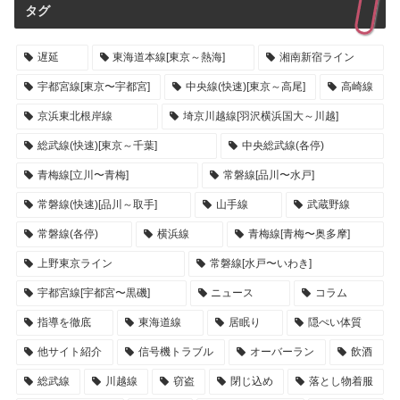
タグ
遅延
東海道本線[東京～熱海]
湘南新宿ライン
宇都宮線[東京〜宇都宮]
中央線(快速)[東京～高尾]
高崎線
京浜東北根岸線
埼京川越線[羽沢横浜国大～川越]
総武線(快速)[東京～千葉]
中央総武線(各停)
青梅線[立川〜青梅]
常磐線[品川〜水戸]
常磐線(快速)[品川～取手]
山手線
武蔵野線
常磐線(各停)
横浜線
青梅線[青梅〜奥多摩]
上野東京ライン
常磐線[水戸〜いわき]
宇都宮線[宇都宮〜黒磯]
ニュース
コラム
指導を徹底
東海道線
居眠り
隠ぺい体質
他サイト紹介
信号機トラブル
オーバーラン
飲酒
総武線
川越線
窃盗
閉じ込め
落とし物着服