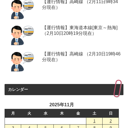
【運行情報】高崎線 （2月11日9時34
分現在）
【運行情報】東海道本線[東京～熱海]
（2月10日20時19分現在）
【運行情報】高崎線 （2月10日19時46
分現在）
カレンダー
2025年11月
月
火
水
木
金
土
日
1
2
3
4
5
6
7
8
9