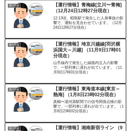
【運行情報】青梅線[立川〜青梅]
運行情報
（12月24日12時27分現在）
12:13頃、昭島駅で発生した人身事故の影
響で、運転を見合わせています。（12月
24日12時27分現在）
【運行情報】埼京川越線[羽沢横
運行情報
浜国大～川越] （11月9日17時01
分現在）
山手線内で発生した線路内立入の影響
で、一部列車に遅れが出ています。（11
月9日17時01分現在）
【運行情報】東海道本線[東京～
運行情報
熱海] （1月8日23時02分現在）
真鶴〜湯河原駅間での信号関係点検の影
響で、一部列車に遅れが出ています。（1
月8日23時02分現在）
【運行情報】湘南新宿ライン （9
運行情報