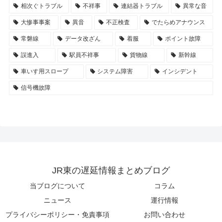
相次ぐトラブル
不祥事
連結器トラブル
異常な音
大惨事事案
異音
不正検査
でたらめアナウンス
常磐線
データ改ざん
着服
ポイント故障
誤進入
駅員不祥事
貨物線
新幹線
車いす用スロープ
システム障害
インシデント
信号機故障
JR東の遅延情報まとめブログ
当ブログについて
コラム
ニュース
運行情報
プライバシーポリシー・免責事項
お問い合わせ