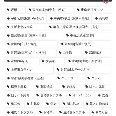
遅延
東海道本線[東京～熱海]
湘南新宿ライン
宇都宮線[東京〜宇都宮]
中央線(快速)[東京～高尾]
高崎線
京浜東北根岸線
埼京川越線[羽沢横浜国大～川越]
総武線(快速)[東京～千葉]
中央総武線(各停)
青梅線[立川〜青梅]
常磐線[品川〜水戸]
常磐線(快速)[品川～取手]
山手線
武蔵野線
常磐線(各停)
横浜線
青梅線[青梅〜奥多摩]
上野東京ライン
常磐線[水戸〜いわき]
宇都宮線[宇都宮〜黒磯]
ニュース
コラム
指導を徹底
東海道線
居眠り
隠ぺい体質
他サイト紹介
信号機トラブル
オーバーラン
飲酒
総武線
川越線
窃盗
閉じ込め
落とし物着服
相次ぐトラブル
不祥事
連結器トラブル
異常な音