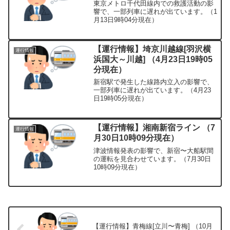
東京メトロ千代田線内での救護活動の影
響で、一部列車に遅れが出ています。（1
月13日9時04分現在）
【運行情報】埼京川越線[羽沢横
運行情報
浜国大～川越] （4月23日19時05
分現在）
新宿駅で発生した線路内立入の影響で、
一部列車に遅れが出ています。（4月23
日19時05分現在）
【運行情報】湘南新宿ライン （7
運行情報
月30日10時09分現在）
津波情報発表の影響で、新宿〜大船駅間
の運転を見合わせています。（7月30日
10時09分現在）
【運行情報】青梅線[立川〜青梅] （10月