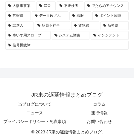
大惨事事案
異音
不正検査
でたらめアナウンス
常磐線
データ改ざん
着服
ポイント故障
誤進入
駅員不祥事
貨物線
新幹線
車いす用スロープ
システム障害
インシデント
信号機故障
JR東の遅延情報まとめブログ
当ブログについて
コラム
ニュース
運行情報
プライバシーポリシー・免責事項
お問い合わせ
© 2023 JR東の遅延情報まとめブログ.