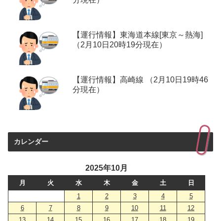
【運行情報】東海道本線[東京～熱海]
（2月10日20時19分現在）
【運行情報】高崎線 （2月10日19時46
分現在）
カレンダー
2025年10月
月
火
水
木
金
土
日
1
2
3
4
5
6
7
8
9
10
11
12
13
14
15
16
17
18
19