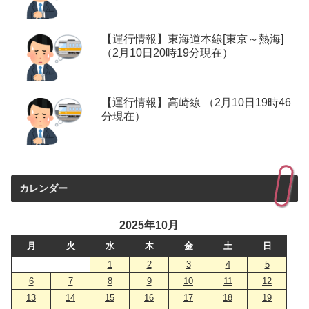
【運行情報】東海道本線[東京～熱海]
（2月10日20時19分現在）
【運行情報】高崎線 （2月10日19時46
分現在）
カレンダー
2025年10月
月
火
水
木
金
土
日
1
2
3
4
5
6
7
8
9
10
11
12
13
14
15
16
17
18
19