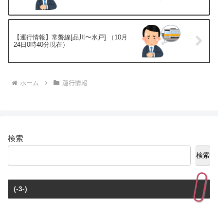
【運行情報】常磐線[品川〜水戸] （10月
24日0時40分現在）
ホーム
運行情報
検索
検索
(-3-)