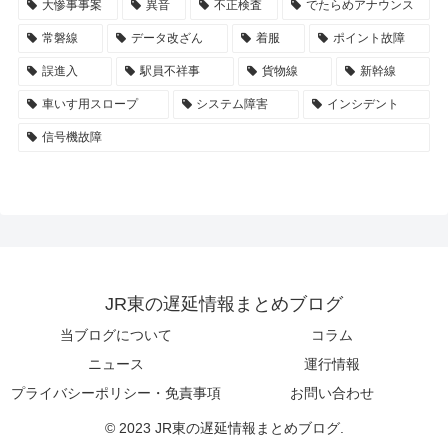
大惨事事案
異音
不正検査
でたらめアナウンス
常磐線
データ改ざん
着服
ポイント故障
誤進入
駅員不祥事
貨物線
新幹線
車いす用スロープ
システム障害
インシデント
信号機故障
JR東の遅延情報まとめブログ
当ブログについて
コラム
ニュース
運行情報
プライバシーポリシー・免責事項
お問い合わせ
© 2023 JR東の遅延情報まとめブログ.