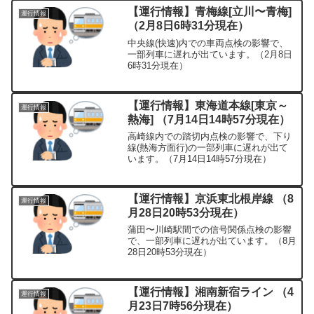
【運行情報】青梅線[立川〜青梅]
運行情報
（2月8日6時31分現在）
中央線(快速)内での車両点検の影響で、
一部列車に遅れが出ています。（2月8日
6時31分現在）
【運行情報】東海道本線[東京～
運行情報
熱海] （7月14日14時57分現在）
高崎線内での踏切内点検の影響で、下り
線(熱海方面行)の一部列車に遅れが出て
います。（7月14日14時57分現在）
【運行情報】京浜東北根岸線 （8
運行情報
月28日20時53分現在）
蒲田〜川崎駅間での信号関係点検の影響
で、一部列車に遅れが出ています。（8月
28日20時53分現在）
【運行情報】湘南新宿ライン （4
運行情報
月23日7時56分現在）