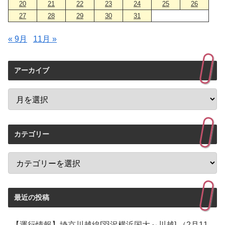
20
21
22
23
24
25
26
27
28
29
30
31
« 9月
11月 »
アーカイブ
カテゴリー
最近の投稿
【運行情報】埼京川越線[羽沢横浜国大～川越] （2月11