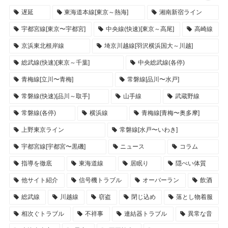
遅延
東海道本線[東京～熱海]
湘南新宿ライン
宇都宮線[東京〜宇都宮]
中央線(快速)[東京～高尾]
高崎線
京浜東北根岸線
埼京川越線[羽沢横浜国大～川越]
総武線(快速)[東京～千葉]
中央総武線(各停)
青梅線[立川〜青梅]
常磐線[品川〜水戸]
常磐線(快速)[品川～取手]
山手線
武蔵野線
常磐線(各停)
横浜線
青梅線[青梅〜奥多摩]
上野東京ライン
常磐線[水戸〜いわき]
宇都宮線[宇都宮〜黒磯]
ニュース
コラム
指導を徹底
東海道線
居眠り
隠ぺい体質
他サイト紹介
信号機トラブル
オーバーラン
飲酒
総武線
川越線
窃盗
閉じ込め
落とし物着服
相次ぐトラブル
不祥事
連結器トラブル
異常な音