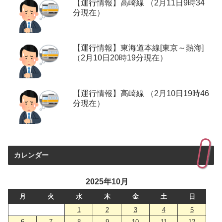
【運行情報】高崎線 （2月11日9時34
分現在）
【運行情報】東海道本線[東京～熱海]
（2月10日20時19分現在）
【運行情報】高崎線 （2月10日19時46
分現在）
カレンダー
2025年10月
月
火
水
木
金
土
日
1
2
3
4
5
6
7
8
9
10
11
12