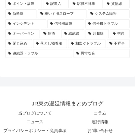
ポイント故障
誤進入
駅員不祥事
貨物線
新幹線
車いす用スロープ
システム障害
インシデント
信号機故障
信号機トラブル
オーバーラン
飲酒
総武線
川越線
窃盗
閉じ込め
落とし物着服
相次ぐトラブル
不祥事
連結器トラブル
異常な音
JR東の遅延情報まとめブログ
当ブログについて
コラム
ニュース
運行情報
プライバシーポリシー・免責事項
お問い合わせ