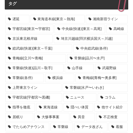
タグ
遅延
東海道本線[東京～熱海]
湘南新宿ライン
宇都宮線[東京〜宇都宮]
中央線(快速)[東京～高尾]
高崎線
京浜東北根岸線
埼京川越線[羽沢横浜国大～川越]
総武線(快速)[東京～千葉]
中央総武線(各停)
青梅線[立川〜青梅]
常磐線[品川〜水戸]
常磐線(快速)[品川～取手]
山手線
武蔵野線
常磐線(各停)
横浜線
青梅線[青梅〜奥多摩]
上野東京ライン
常磐線[水戸〜いわき]
宇都宮線[宇都宮〜黒磯]
ニュース
コラム
指導を徹底
東海道線
隠ぺい体質
他サイト紹介
居眠り
大惨事事案
異音
不正検査
でたらめアナウンス
常磐線
データ改ざん
着服