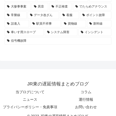
大惨事事案
異音
不正検査
でたらめアナウンス
常磐線
データ改ざん
着服
ポイント故障
誤進入
駅員不祥事
貨物線
新幹線
車いす用スロープ
システム障害
インシデント
信号機故障
JR東の遅延情報まとめブログ
当ブログについて
コラム
ニュース
運行情報
プライバシーポリシー・免責事項
お問い合わせ
© 2023 JR東の遅延情報まとめブログ.