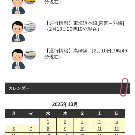
分現在）
【運行情報】東海道本線[東京～熱海]
（2月10日20時19分現在）
【運行情報】高崎線 （2月10日19時46
分現在）
カレンダー
2025年10月
月
火
水
木
金
土
日
1
2
3
4
5
6
7
8
9
10
11
12