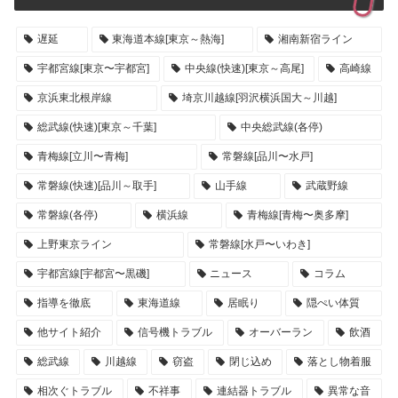
遅延
東海道本線[東京～熱海]
湘南新宿ライン
宇都宮線[東京〜宇都宮]
中央線(快速)[東京～高尾]
高崎線
京浜東北根岸線
埼京川越線[羽沢横浜国大～川越]
総武線(快速)[東京～千葉]
中央総武線(各停)
青梅線[立川〜青梅]
常磐線[品川〜水戸]
常磐線(快速)[品川～取手]
山手線
武蔵野線
常磐線(各停)
横浜線
青梅線[青梅〜奥多摩]
上野東京ライン
常磐線[水戸〜いわき]
宇都宮線[宇都宮〜黒磯]
ニュース
コラム
指導を徹底
東海道線
居眠り
隠ぺい体質
他サイト紹介
信号機トラブル
オーバーラン
飲酒
総武線
川越線
窃盗
閉じ込め
落とし物着服
相次ぐトラブル
不祥事
連結器トラブル
異常な音