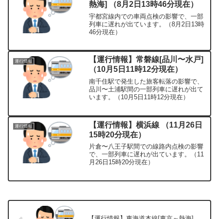
熱海] （8月2日13時46分現在）
宇都宮線内での車両点検の影響で、一部
列車に遅れが出ています。（8月2日13時
46分現在）
【運行情報】常磐線[品川〜水戸]
運行情報
（10月5日11時12分現在）
南千住駅で発生した旅客転落の影響で、
品川〜土浦駅間の一部列車に遅れが出て
います。（10月5日11時12分現在）
【運行情報】横浜線 （11月26日
運行情報
15時20分現在）
片倉〜八王子駅間での線路内点検の影響
で、一部列車に遅れが出ています。（11
月26日15時20分現在）
【運行情報】東海道本線[東京～熱海]