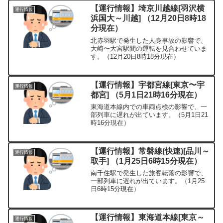
【運行情報】埼京川越線[羽沢横
運行情報
浜国大～川越] （12月20日8時18
分現在）
北赤羽駅で発生した人身事故の影響で、
大崎〜大宮駅間の運転を見合わせていま
す。（12月20日8時18分現在）
【運行情報】宇都宮線[東京〜宇
運行情報
都宮] （5月1日21時16分現在）
東海道本線内での車両点検の影響で、一
部列車に遅れが出ています。（5月1日21
時16分現在）
【運行情報】常磐線(快速)[品川～
運行情報
取手] （1月25日6時15分現在）
南千住駅で発生した旅客転落の影響で、
一部列車に遅れが出ています。（1月25
日6時15分現在）
【運行情報】東海道本線[東京～
運行情報